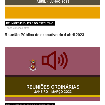
O GABINETE
APOIO AOS DESEMPREGADOS
APOIO ÀS EMPRESAS
REUNIÕES PÚBLICAS DO EXECUTIVO
OFERTAS DE EMPREGO
3 anos 3 meses atrás
CONTACTO E HORÁRIO GIP
Reunião Pública de executivo de 4 abril 2023
CONTACTOS