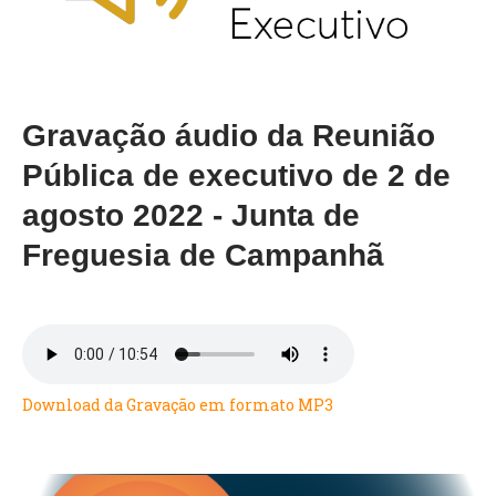
VÍDEOS
AUTARQUIA
CONSTITUIÇÃO
Gravação áudio da Reunião
Pública de executivo de 2 de
PRESIDENTE
EXECUTIVO E PELOUROS
agosto 2022 - Junta de
ASSEMBLEIA DE FREGUESIA
Freguesia de Campanhã
GRAVAÇÕES DAS REUNIÕES PÚBLICAS DO EXECUTIVO
DOCUMENTOS
ATAS E DOCUMENTOS DA ASSEMBLEIA
EDITAIS
Download da Gravação em formato MP3
REGULAMENTOS E TAXAS
PLANO E ORÇAMENTO
RELATÓRIO E CONTAS