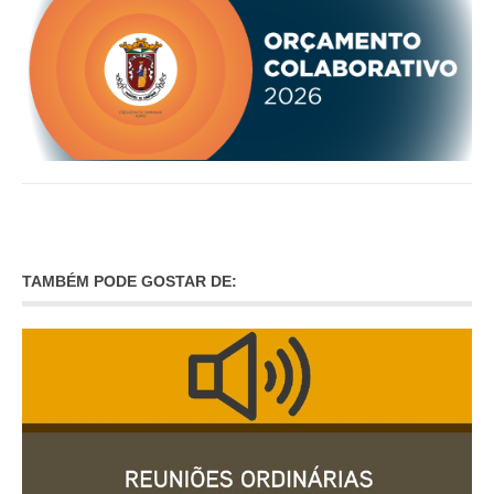
INVENTÁRIO
RECRUTAMENTO PESSOAL
CÓDIGO DE CONDUTA
ORÇAMENTO COLABORATIVO
FUNDO DE APOIO AO ASSOCIATIVISMO
SUBVENÇÕES PÚBLICAS
SERVIÇOS
GERAIS
TAMBÉM PODE GOSTAR DE:
SECRETARIA
CANÍDEOS
CEMITÉRIO
RECENSEAMENTO ELEITORAL
ATESTADOS
VENDA AMBULANTE
EMPREGO (GIP)