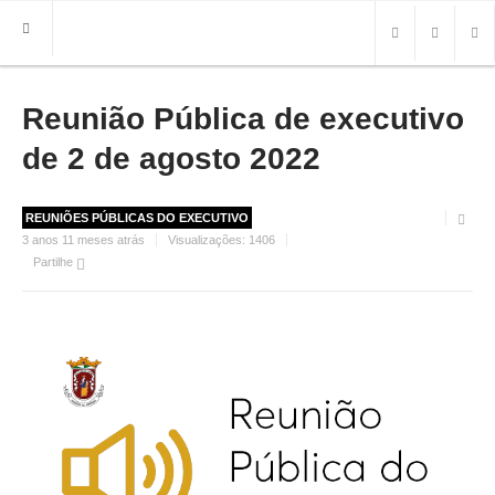
Reunião Pública de executivo
HOME
FREGUESIA
de 2 de agosto 2022
INFO
REUNIÕES PÚBLICAS DO EXECUTIVO
HISTÓRIA
3 anos 11 meses atrás
Visualizações:
1406
MAPA
Partilhe
ROTEIRO TURÍSTICO
TRANSPORTES
CONTACTOS ÚTEIS
IMPRENSA
BRASÃO
FOTOS