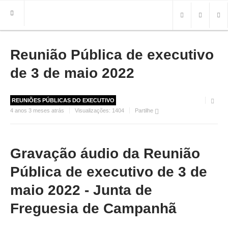
Reunião Pública de executivo
HOME
FREGUESIA
de 3 de maio 2022
INFO
REUNIÕES PÚBLICAS DO EXECUTIVO
HISTÓRIA
4 anos 3 meses atrás
Visualizações:
1404
Partilhe
MAPA
ROTEIRO TURÍSTICO
TRANSPORTES
Gravação áudio da Reunião
CONTACTOS ÚTEIS
Pública de executivo de 3 de
IMPRENSA
maio 2022 - Junta de
Freguesia de Campanhã
BRASÃO
FOTOS