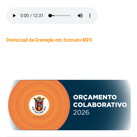
VÍDEOS
AUTARQUIA
CONSTITUIÇÃO
Download da Gravação em formato
MP3
PRESIDENTE
EXECUTIVO E PELOUROS
ASSEMBLEIA DE FREGUESIA
GRAVAÇÕES DAS REUNIÕES PÚBLICAS DO EXECUTIVO
DOCUMENTOS
ATAS E DOCUMENTOS DA ASSEMBLEIA
EDITAIS
REGULAMENTOS E TAXAS
PLANO E ORÇAMENTO
RELATÓRIO E CONTAS