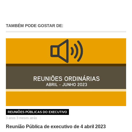
INVENTÁRIO
RECRUTAMENTO PESSOAL
CÓDIGO DE CONDUTA
ORÇAMENTO COLABORATIVO
TAMBÉM PODE GOSTAR DE:
FUNDO DE APOIO AO ASSOCIATIVISMO
SUBVENÇÕES PÚBLICAS
SERVIÇOS
GERAIS
SECRETARIA
CANÍDEOS
CEMITÉRIO
RECENSEAMENTO ELEITORAL
ATESTADOS
REUNIÕES PÚBLICAS DO EXECUTIVO
VENDA AMBULANTE
3 anos 3 meses atrás
Reunião Pública de executivo de 4 abril 2023
EMPREGO (GIP)