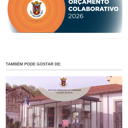
INVENTÁRIO
RECRUTAMENTO PESSOAL
CÓDIGO DE CONDUTA
ORÇAMENTO COLABORATIVO
FUNDO DE APOIO AO ASSOCIATIVISMO
SUBVENÇÕES PÚBLICAS
SERVIÇOS
GERAIS
TAMBÉM PODE GOSTAR DE:
SECRETARIA
CANÍDEOS
CEMITÉRIO
RECENSEAMENTO ELEITORAL
ATESTADOS
VENDA AMBULANTE
EMPREGO (GIP)