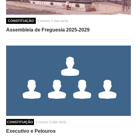
O GABINETE
CONSTITUIÇÃO
9 meses 3 dias atrás
APOIO AOS DESEMPREGADOS
APOIO ÀS EMPRESAS
Assembleia de Freguesia 2025-2029
OFERTAS DE EMPREGO
CONTACTO E HORÁRIO GIP
CONTACTOS
CONSTITUIÇÃO
9 meses 3 dias atrás
Executivo e Pelouros