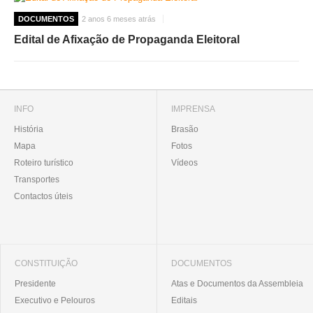
DOCUMENTOS
2 anos 6 meses atrás
Edital de Afixação de Propaganda Eleitoral
INFO
IMPRENSA
História
Brasão
Mapa
Fotos
Roteiro turístico
Vídeos
Transportes
Contactos úteis
CONSTITUIÇÃO
DOCUMENTOS
Presidente
Atas e Documentos da Assembleia
Executivo e Pelouros
Editais