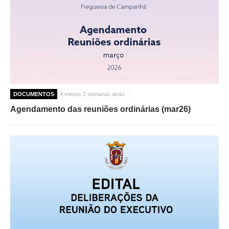
O GABINETE
APOIO AOS DESEMPREGADOS
APOIO ÀS EMPRESAS
OFERTAS DE EMPREGO
CONTACTO E HORÁRIO GIP
DOCUMENTOS
4 meses 2 semanas atrás
CONTACTOS
Agendamento das reuniões ordinárias (mar26)