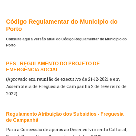
VÍDEOS
AUTARQUIA
Código Regulamentar do Município do
Porto
CONSTITUIÇÃO
Consulte aqui a versão atual do Código Regulamentar do Município do
Porto
PRESIDENTE
EXECUTIVO E PELOUROS
ASSEMBLEIA DE FREGUESIA
PES - REGULAMENTO DO PROJETO DE
GRAVAÇÕES DAS REUNIÕES PÚBLICAS DO EXECUTIVO
EMERGÊNCIA SOCIAL
(Aprovado em reunião de executivo de 21-12-2021 e em
DOCUMENTOS
Assembleia de Freguesia de Campanhã 2 de fevereiro de
2022)
ATAS E DOCUMENTOS DA ASSEMBLEIA
EDITAIS
Regulamento Atribuição dos Subsídios - Freguesia
REGULAMENTOS E TAXAS
de Campanhã
PLANO E ORÇAMENTO
Para a Concessão de apoios ao Desenvolvimento Cultural,
RELATÓRIO E CONTAS