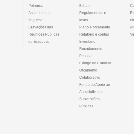
Pelouros
Editais
Ce
Assembleia de
Regulamentos e
R
freguesia
taxas
el
Gravações das
Plano e orçamento
At
Reuniões Públicas
Relatório e contas
Ve
do Executivo
Inventário
Recrutamento
Pessoal
Código de Conduta
Orçamento
Colaborativo
Fundo de Apoio ao
Associativismo
Subvenções
Públicas