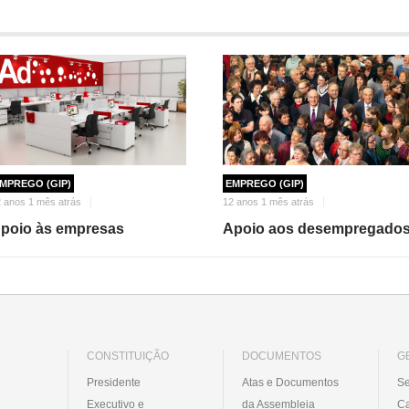
MPREGO (GIP)
EMPREGO (GIP)
 anos 1 mês atrás
12 anos 1 mês atrás
poio às empresas
Apoio aos desempregado
CONSTITUIÇÃO
DOCUMENTOS
G
Presidente
Atas e Documentos
Se
Executivo e
da Assembleia
C