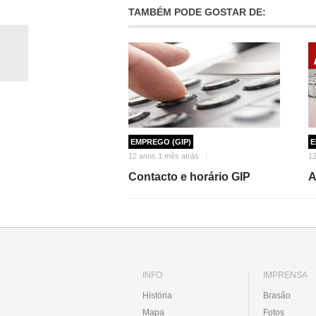
TAMBÉM PODE GOSTAR DE:
EMPREGO (GIP)
E
12 anos 1 mês atrás
12
Contacto e horário GIP
A
INFO
IMPRENSA
História
Brasão
Mapa
Fotos