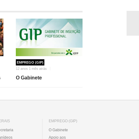
EMPREGO (GIP)
12 anos 1 mês atrás
s
O Gabinete
ERAIS
EMPREGO (GIP)
cretaria
O Gabinete
anídeos
Apoio aos