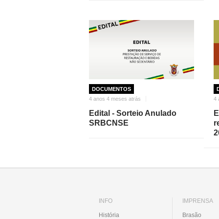
DOCUMENTOS
4 anos 4 meses atrás
4 
Edital - Sorteio Anulado
E
SRBCNSE
r
2
INFO
IMPRENSA
História
Brasão