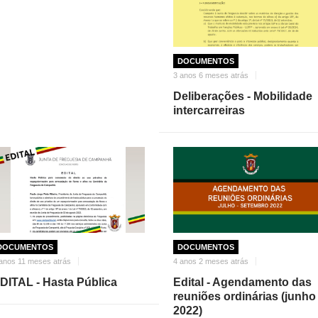
DOCUMENTOS
3 anos 6 meses atrás
Deliberações - Mobilidade
intercarreiras
DOCUMENTOS
DOCUMENTOS
anos 11 meses atrás
4 anos 2 meses atrás
DITAL - Hasta Pública
Edital - Agendamento das
reuniões ordinárias (junho
2022)