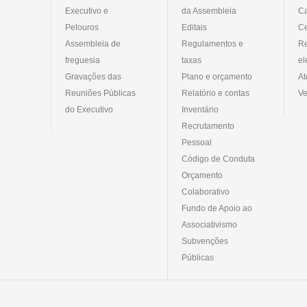
Executivo e
da Assembleia
C
Pelouros
Editais
Ce
Assembleia de
Regulamentos e
R
freguesia
taxas
el
Gravações das
Plano e orçamento
At
Reuniões Públicas
Relatório e contas
Ve
do Executivo
Inventário
Recrutamento
Pessoal
Código de Conduta
Orçamento
Colaborativo
Fundo de Apoio ao
Associativismo
Subvenções
Públicas