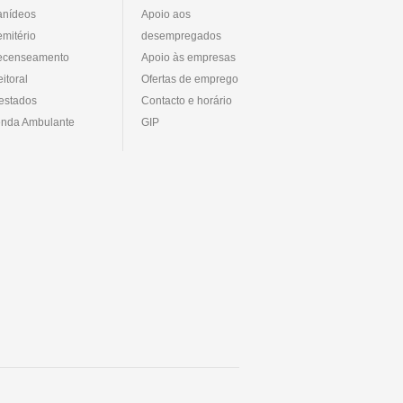
anídeos
Apoio aos
mitério
desempregados
ecenseamento
Apoio às empresas
eitoral
Ofertas de emprego
estados
Contacto e horário
nda Ambulante
GIP