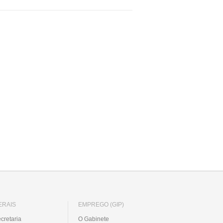
ERAIS
EMPREGO (GIP)
cretaria
O Gabinete