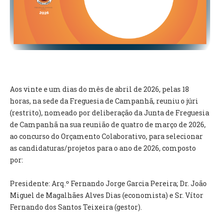
VÍDEOS
AUTARQUIA
CONSTITUIÇÃO
PRESIDENTE
EXECUTIVO E PELOUROS
Aos vinte e um dias do mês de abril de 2026, pelas 18
ASSEMBLEIA DE FREGUESIA
horas, na sede da Freguesia de Campanhã, reuniu o júri
GRAVAÇÕES DAS REUNIÕES PÚBLICAS DO EXECUTIVO
(restrito), nomeado por deliberação da Junta de Freguesia
de Campanhã na sua reunião de quatro de março de 2026,
ao concurso do Orçamento Colaborativo, para selecionar
DOCUMENTOS
as candidaturas/projetos para o ano de 2026, composto
por:
ATAS E DOCUMENTOS DA ASSEMBLEIA
EDITAIS
Presidente: Arq.º Fernando Jorge Garcia Pereira; Dr. João
REGULAMENTOS E TAXAS
Miguel de Magalhães Alves Dias (economista) e Sr. Vítor
PLANO E ORÇAMENTO
Fernando dos Santos Teixeira (gestor).
RELATÓRIO E CONTAS