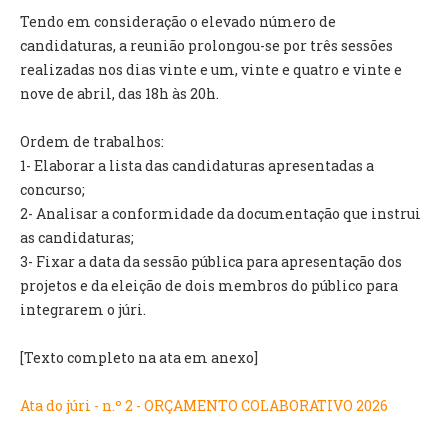
INVENTÁRIO
Tendo em consideração o elevado número de
RECRUTAMENTO PESSOAL
candidaturas, a reunião prolongou-se por três sessões
CÓDIGO DE CONDUTA
realizadas nos dias vinte e um, vinte e quatro e vinte e
ORÇAMENTO COLABORATIVO
nove de abril, das 18h às 20h.
FUNDO DE APOIO AO ASSOCIATIVISMO
SUBVENÇÕES PÚBLICAS
Ordem de trabalhos:
1- Elaborar a lista das candidaturas apresentadas a
SERVIÇOS
concurso;
2- Analisar a conformidade da documentação que instrui
GERAIS
as candidaturas;
3- Fixar a data da sessão pública para apresentação dos
SECRETARIA
projetos e da eleição de dois membros do público para
CANÍDEOS
integrarem o júri.
CEMITÉRIO
RECENSEAMENTO ELEITORAL
[Texto completo na ata em anexo]
ATESTADOS
VENDA AMBULANTE
Ata do júri - n.º 2 - ORÇAMENTO COLABORATIVO 2026
EMPREGO (GIP)