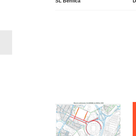
SL Benfica”
D