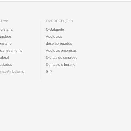
ERAIS
EMPREGO (GIP)
cretaria
O Gabinete
anídeos
Apoio aos
mitério
desempregados
ecenseamento
Apoio às empresas
eitoral
Ofertas de emprego
estados
Contacto e horário
nda Ambulante
GIP