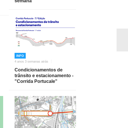
semana
INFO
4 anos 3 semanas atrás
Condicionamentos de
trânsito e estacionamento -
"Corrida Portucale"