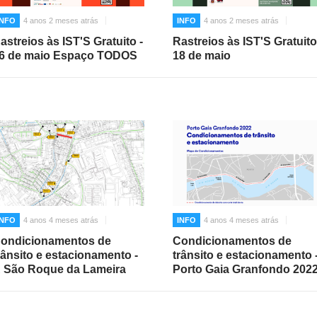
INFO
4 anos 2 meses atrás
INFO
4 anos 2 meses atrás
astreios às IST'S Gratuito -
Rastreios às IST'S Gratuito
6 de maio Espaço TODOS
18 de maio
INFO
4 anos 4 meses atrás
INFO
4 anos 4 meses atrás
ondicionamentos de
Condicionamentos de
rânsito e estacionamento -
trânsito e estacionamento 
 São Roque da Lameira
Porto Gaia Granfondo 202