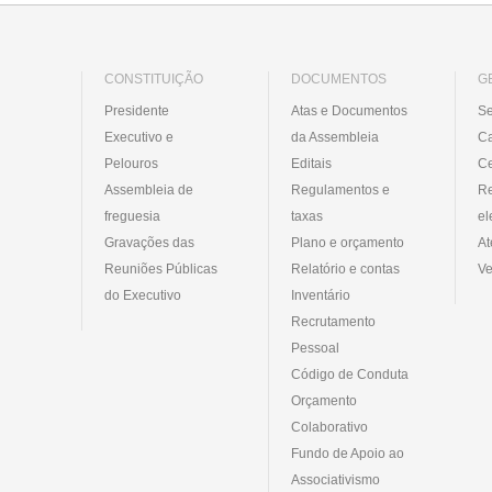
CONSTITUIÇÃO
DOCUMENTOS
G
Presidente
Atas e Documentos
Se
Executivo e
da Assembleia
C
Pelouros
Editais
Ce
Assembleia de
Regulamentos e
R
freguesia
taxas
el
Gravações das
Plano e orçamento
At
Reuniões Públicas
Relatório e contas
Ve
do Executivo
Inventário
Recrutamento
Pessoal
Código de Conduta
Orçamento
Colaborativo
Fundo de Apoio ao
Associativismo