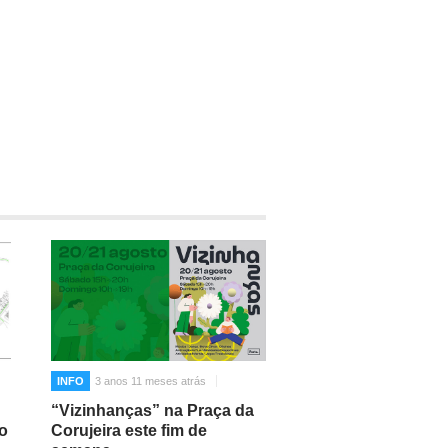
INFO
3 anos 11 meses atrás
“Vizinhanças” na Praça da
io
Corujeira este fim de