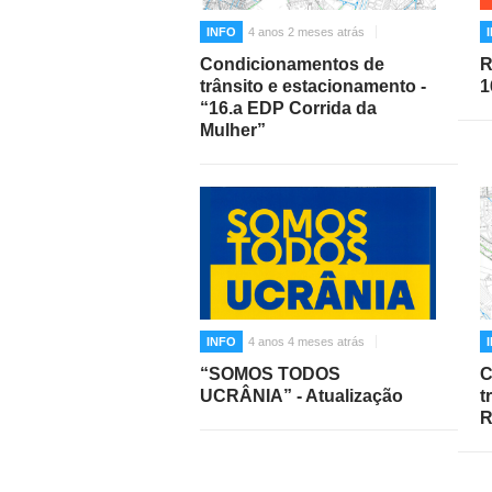
INFO
4 anos 2 meses atrás
Condicionamentos de
R
trânsito e estacionamento -
1
“16.a EDP Corrida da
Mulher”
INFO
4 anos 4 meses atrás
“SOMOS TODOS
C
UCRÂNIA” - Atualização
t
R