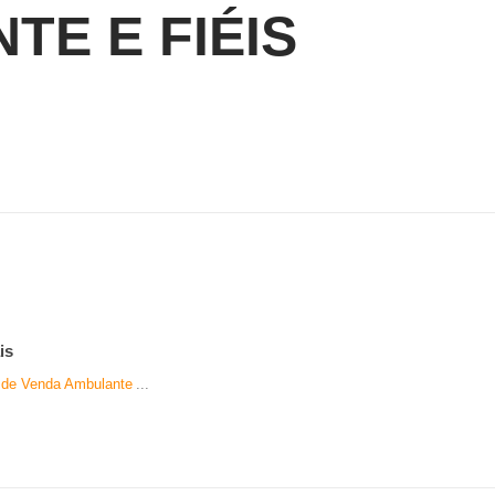
TE E FIÉIS
is
l de Venda Ambulante
...