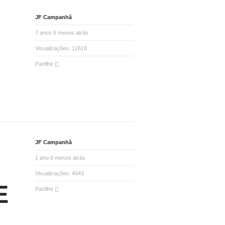
JF Campanhã
7 anos 6 meses atrás
Visualizações:
12618
Partilhe
JF Campanhã
1 ano 6 meses atrás
Visualizações:
4043
E
Partilhe