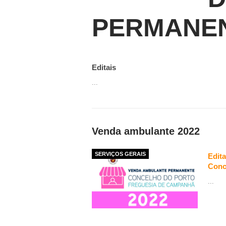
PERMANEN
Editais
...
Venda ambulante 2022
SERVIÇOS GERAIS
Edit
Conc
...