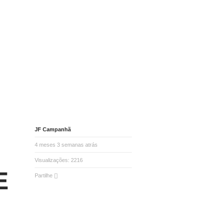
JF Campanhã
4 meses 3 semanas atrás
Visualizações:
2216
E
Partilhe