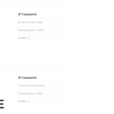
JF Campanhã
12 anos 2 dias atrás
..
Visualizações:
16279
Partilhe
JF Campanhã
2 anos 5 meses atrás
Visualizações:
8002
E
Partilhe