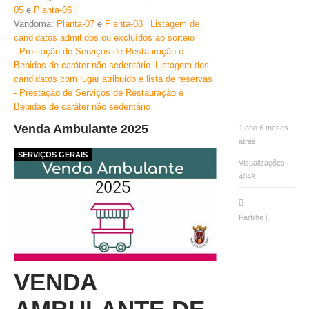
0
5
e
Planta-0
6
Vandoma:
Planta-0
7
e
Planta-0
8
Listagem de
candidatos admitidos ou excluídos ao sorteio
- Prestação de Serviços de Restauração e
Bebidas de caráter não sedentário
Listagem dos
candidatos com lugar atribuido e lista de reservas
- Prestação de Serviços de Restauração e
Bebidas de caráter não sedentário
Venda Ambulante 2025
1 ano 6 meses
atrás
SERVIÇOS GERAIS
Visualizações:
4048
Partilhe
VENDA