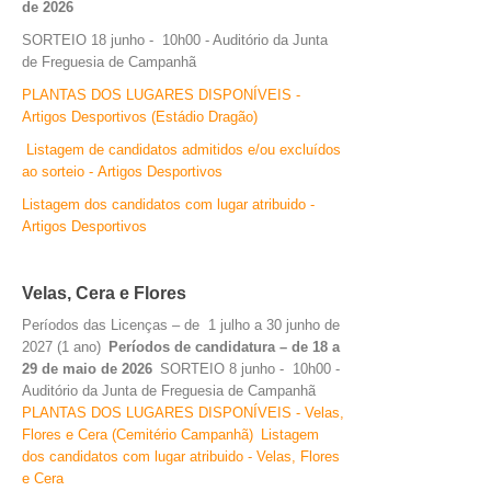
de 2026
SORTEIO 18 junho - 10h00 - Auditório da Junta
O GABINETE
de Freguesia de Campanhã
APOIO AOS DESEMPREGADOS
PLANTAS DOS LUGARES DISPONÍVEIS -
APOIO ÀS EMPRESAS
Artigos Desportivos (Estádio Dragão)
OFERTAS DE EMPREGO
Listagem de candidatos admitidos e/ou excluídos
CONTACTO E HORÁRIO GIP
ao sorteio - Artigos Desportivos
Listagem dos candidatos com lugar atribuido -
CONTACTOS
Artigos Desportivos
Velas, Cera e Flores
Períodos das Licenças – de 1 julho a 30 junho de
2027 (1 ano)
Períodos de candidatura – de 18 a
29 de maio de 2026
SORTEIO 8 junho - 10h00 -
Auditório da Junta de Freguesia de Campanhã
PLANTAS DOS LUGARES DISPONÍVEIS - Velas,
Flores e Cera (Cemitério Campanhã)
Listagem
dos candidatos com lugar atribuido - Velas, Flores
e Cera