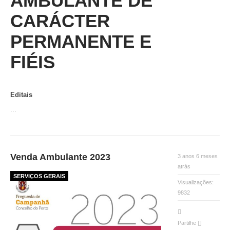
AMBULANTE DE
CARÁCTER
PERMANENTE E
FIÉIS
Editais
...
Venda Ambulante 2023
3 anos 6 meses
atrás
SERVIÇOS GERAIS
Visualizações:
9832
Partilhe