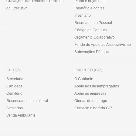
Gravações das Reuniões Públicas
Plano e orçamento
do Executivo
Relatório e contas
Inventário
Recrutamento Pessoal
Código de Conduta
Orçamento Colaborativo
Fundo de Apoio ao Associativismo
Subvenções Públicas
GERAIS
EMPREGO (GIP)
Secretaria
O Gabinete
Canídeos
Apoio aos desempregados
Cemitério
Apoio às empresas
Recenseamento eleitoral
Ofertas de emprego
Atestados
Contacto e horário GIP
Venda Ambulante