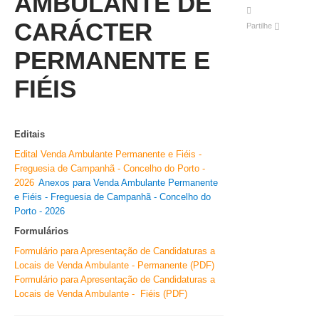
AMBULANTE DE
VÍDEOS
CARÁCTER
Partilhe
AUTARQUIA
PERMANENTE E
CONSTITUIÇÃO
FIÉIS
PRESIDENTE
EXECUTIVO E PELOUROS
Editais
ASSEMBLEIA DE FREGUESIA
Edital Venda Ambulante Permanente e Fiéis -
GRAVAÇÕES DAS REUNIÕES PÚBLICAS DO EXECUTIVO
Freguesia de Campanhã - Concelho do Porto -
2026
Anexos para Venda Ambulante Permanente
DOCUMENTOS
e Fiéis - Freguesia de Campanhã - Concelho do
Porto - 2026
Formulários
ATAS E DOCUMENTOS DA ASSEMBLEIA
Formulário para Apresentação de Candidaturas a
EDITAIS
Locais de Venda Ambulante - Permanente (PDF)
REGULAMENTOS E TAXAS
Formulário para Apresentação de Candidaturas a
PLANO E ORÇAMENTO
Locais de Venda Ambulante - Fiéis (PDF)
RELATÓRIO E CONTAS