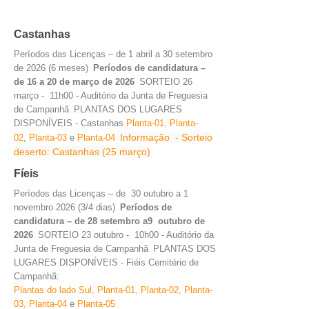
Castanhas
Períodos das Licenças – de 1 abril a 30 setembro
de 2026 (6 meses)
Períodos de candidatura –
de 16 a 20 de março de 2026
SORTEIO 26
março - 11h00 - Auditório da Junta de Freguesia
de Campanhã
PLANTAS DOS LUGARES
DISPONÍVEIS - Castanhas
Planta-0
1,
Planta-
Informação - Sorteio
02
,
Planta-03
e
Planta-0
4
deserto: Castanhas (25 março)
Fíeis
Períodos das Licenças – de 30 outubro a 1
novembro 2026 (3/4 dias)
Períodos de
candidatura – de 28 setembro a9 outubro de
2026
SORTEIO 23 outubro - 10h00 - Auditório da
Junta de Freguesia de Campanhã
PLANTAS DOS
LUGARES DISPONÍVEIS - Fiéis Cemitério de
Campanhã:
Plantas do lado Sul,
Planta-0
1,
Planta-0
2,
Planta-
0
3,
Planta-0
4
e
Planta-0
5