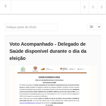
HOME
Indique parte do título
Qtd. a mostra
FREGUESIA
INFO
Voto Acompanhado - Delegado de
HISTÓRIA
Saúde disponível durante o dia da
MAPA
eleição
ROTEIRO TURÍSTICO
TRANSPORTES
CONTACTOS ÚTEIS
IMPRENSA
BRASÃO
FOTOS