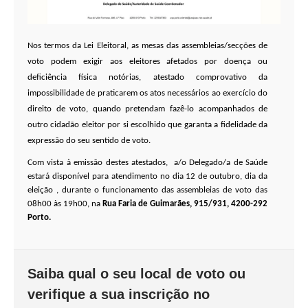
VÍDEOS
AUTARQUIA
Nos termos da Lei Eleitoral, as mesas das assembleias/secções de
voto podem exigir aos eleitores afetados por doença ou
CONSTITUIÇÃO
deficiência física notórias, atestado comprovativo da
impossibilidade de praticarem os atos necessários ao exercício do
PRESIDENTE
direito de voto, quando pretendam fazê-lo acompanhados de
EXECUTIVO E PELOUROS
outro cidadão eleitor por si escolhido que garanta a fidelidade da
ASSEMBLEIA DE FREGUESIA
expressão do seu sentido de voto.
GRAVAÇÕES DAS REUNIÕES PÚBLICAS DO EXECUTIVO
Com vista à emissão destes atestados, a/o Delegado/a de Saúde
estará disponível para atendimento no dia 12 de outubro, dia da
DOCUMENTOS
eleição , durante o funcionamento das assembleias de voto das
08h00 às 19h00, na
Rua Faria de Guimarães, 915/931, 4200-292
Porto.
ATAS E DOCUMENTOS DA ASSEMBLEIA
EDITAIS
REGULAMENTOS E TAXAS
Saiba qual o seu local de voto ou
PLANO E ORÇAMENTO
verifique a sua inscrição no
RELATÓRIO E CONTAS