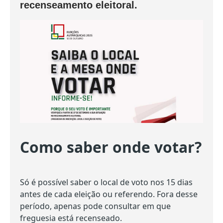
INVENTÁRIO
recenseamento eleitoral.
RECRUTAMENTO PESSOAL
CÓDIGO DE CONDUTA
ORÇAMENTO COLABORATIVO
FUNDO DE APOIO AO ASSOCIATIVISMO
SUBVENÇÕES PÚBLICAS
SERVIÇOS
GERAIS
SECRETARIA
Como saber onde votar?
CANÍDEOS
CEMITÉRIO
RECENSEAMENTO ELEITORAL
Só é possível saber o local de voto nos 15 dias
ATESTADOS
antes de cada eleição ou referendo. Fora desse
VENDA AMBULANTE
período, apenas pode consultar em que
freguesia está recenseado.
EMPREGO (GIP)