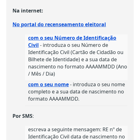
Na internet:
O GABINETE
APOIO AOS DESEMPREGADOS
No portal do recenseamento eleitoral
APOIO ÀS EMPRESAS
com o seu Número de Identificação
OFERTAS DE EMPREGO
Civil
- introduza o seu Número de
CONTACTO E HORÁRIO GIP
Identificação Civil (Cartão de Cidadão ou
Bilhete de Identidade) e a sua data de
CONTACTOS
nascimento no formato AAAAMMDD (Ano
/ Mês / Dia)
com o seu nome
- introduza o seu nome
completo e a sua data de nascimento no
formato AAAAMMDD.
Por SMS
:
escreva a seguinte mensagem: RE nº de
Identificação Civil data de nascimento no