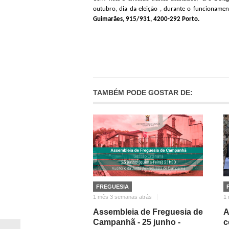
outubro, dia da eleição , durante o funcioname
Guimarães, 915/931, 4200-292 Porto.
TAMBÉM PODE GOSTAR DE:
FREGUESIA
1 mês 3 semanas atrás
1 
Assembleia de Freguesia de
A
Campanhã - 25 junho -
c