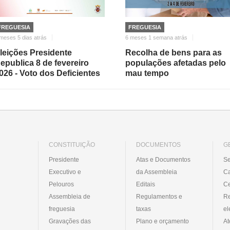
FREGUESIA
FREGUESIA
meses 5 dias atrás
6 meses 1 semana atrás
leições Presidente
Recolha de bens para as
epublica 8 de fevereiro
populações afetadas pelo
026 - Voto dos Deficientes
mau tempo
CONSTITUIÇÃO
DOCUMENTOS
G
Presidente
Atas e Documentos
Se
Executivo e
da Assembleia
C
Pelouros
Editais
Ce
Assembleia de
Regulamentos e
R
freguesia
taxas
el
Gravações das
Plano e orçamento
At