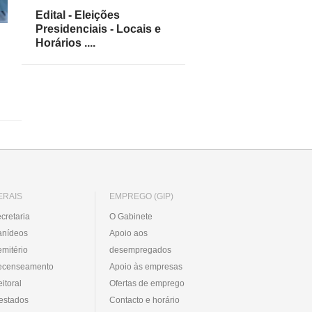
Edital - Eleições
Presidenciais - Locais e
Horários ....
ERAIS
EMPREGO (GIP)
cretaria
O Gabinete
anídeos
Apoio aos
mitério
desempregados
ecenseamento
Apoio às empresas
eitoral
Ofertas de emprego
estados
Contacto e horário