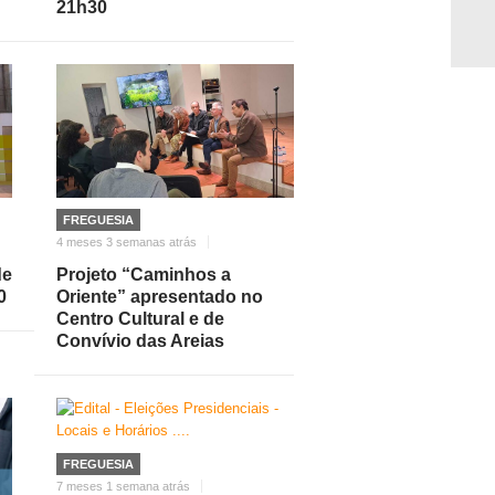
21h30
FREGUESIA
4 meses 3 semanas atrás
de
Projeto “Caminhos a
0
Oriente” apresentado no
Centro Cultural e de
Convívio das Areias
FREGUESIA
7 meses 1 semana atrás