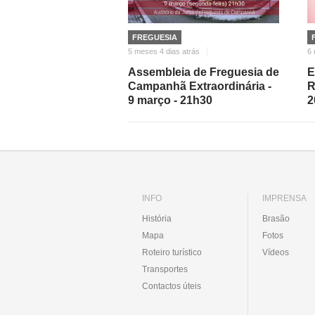
FREGUESIA
5 meses 4 dias atrás
6 
Assembleia de Freguesia de
E
Campanhã Extraordinária -
R
9 março - 21h30
2
INFO
IMPRENSA
História
Brasão
Mapa
Fotos
Roteiro turístico
Vídeos
Transportes
Contactos úteis