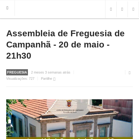
Assembleia de Freguesia de
HOME
FREGUESIA
Campanhã - 20 de maio -
INFO
21h30
HISTÓRIA
MAPA
FREGUESIA
2 meses 3 semanas atrás
Visualizações:
727
Partilhe
ROTEIRO TURÍSTICO
TRANSPORTES
CONTACTOS ÚTEIS
IMPRENSA
BRASÃO
FOTOS