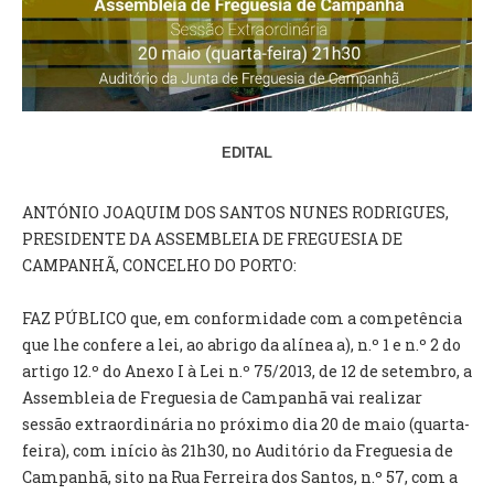
VÍDEOS
AUTARQUIA
CONSTITUIÇÃO
EDITAL
PRESIDENTE
EXECUTIVO E PELOUROS
ANTÓNIO JOAQUIM DOS SANTOS NUNES RODRIGUES,
ASSEMBLEIA DE FREGUESIA
PRESIDENTE DA ASSEMBLEIA DE FREGUESIA DE
GRAVAÇÕES DAS REUNIÕES PÚBLICAS DO EXECUTIVO
CAMPANHÃ, CONCELHO DO PORTO:
DOCUMENTOS
FAZ PÚBLICO que, em conformidade com a competência
que lhe confere a lei, ao abrigo da alínea a), n.º 1 e n.º 2 do
ATAS E DOCUMENTOS DA ASSEMBLEIA
artigo 12.º do Anexo I à Lei n.º 75/2013, de 12 de setembro, a
EDITAIS
Assembleia de Freguesia de Campanhã vai realizar
REGULAMENTOS E TAXAS
sessão extraordinária no próximo dia 20 de maio (quarta-
PLANO E ORÇAMENTO
feira), com início às 21h30, no Auditório da Freguesia de
RELATÓRIO E CONTAS
Campanhã, sito na Rua Ferreira dos Santos, n.º 57, com a