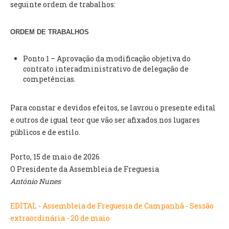
INVENTÁRIO
seguinte ordem de trabalhos:
RECRUTAMENTO PESSOAL
CÓDIGO DE CONDUTA
ORDEM DE TRABALHOS
ORÇAMENTO COLABORATIVO
FUNDO DE APOIO AO ASSOCIATIVISMO
Ponto 1 – Aprovação da modificação objetiva do
SUBVENÇÕES PÚBLICAS
contrato interadministrativo de delegação de
competências.
SERVIÇOS
Para constar e devidos efeitos, se lavrou o presente edital
GERAIS
e outros de igual teor que vão ser afixados nos lugares
públicos e de estilo.
SECRETARIA
CANÍDEOS
Porto, 15 de maio de 2026
CEMITÉRIO
O Presidente da Assembleia de Freguesia
RECENSEAMENTO ELEITORAL
António Nunes
ATESTADOS
VENDA AMBULANTE
EDITAL - Assembleia de Freguesia de Campanhã - Sessão
extraordinária - 20 de maio
EMPREGO (GIP)