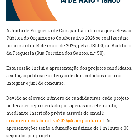
VÍDEOS
AUTARQUIA
A Junta de Freguesia de Campanhã informa que a Sessão
CONSTITUIÇÃO
Pública do Orçamento Colaborativo 2026 se realizará no
próximo dia 14 de maio de 2026, pelas 18h00, no Auditório
PRESIDENTE
da Freguesia (Rua Ferreira dos Santos, n.º 58).
EXECUTIVO E PELOUROS
ASSEMBLEIA DE FREGUESIA
Esta sessão inclui a apresentação dos projetos candidatos,
GRAVAÇÕES DAS REUNIÕES PÚBLICAS DO EXECUTIVO
a votação pública e a eleição de dois cidadãos que irão
integrar o júri do concurso.
DOCUMENTOS
Devido ao elevado número de candidaturas, cada projeto
ATAS E DOCUMENTOS DA ASSEMBLEIA
poderá ser representado por apenas um elemento,
EDITAIS
mediante inscrição prévia através do email:
REGULAMENTOS E TAXAS
orcamentocolaborativo2026@campanha.net
. As
PLANO E ORÇAMENTO
apresentações terão a duração máxima de 1 minuto e 30
RELATÓRIO E CONTAS
segundos por projeto.