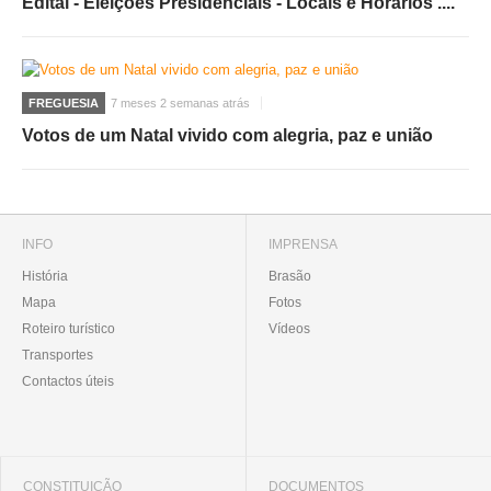
Edital - Eleições Presidenciais - Locais e Horários ....
FREGUESIA
7 meses 2 semanas atrás
Votos de um Natal vivido com alegria, paz e união
INFO
IMPRENSA
História
Brasão
Mapa
Fotos
Roteiro turístico
Vídeos
Transportes
Contactos úteis
CONSTITUIÇÃO
DOCUMENTOS