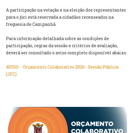
INVENTÁRIO
RECRUTAMENTO PESSOAL
A participação na votação e na eleição dos representantes
CÓDIGO DE CONDUTA
para o júri está reservada a cidadãos recenseados na
ORÇAMENTO COLABORATIVO
freguesia de Campanhã.
FUNDO DE APOIO AO ASSOCIATIVISMO
SUBVENÇÕES PÚBLICAS
Para informação detalhada sobre as condições de
participação, regras da sessão e critérios de avaliação,
SERVIÇOS
deverá ser consultado o aviso completo disponível abaixo.
GERAIS
AVISO - Orçamento Colaborativo 2026 - Sessão Pública
(JFC)
SECRETARIA
CANÍDEOS
CEMITÉRIO
RECENSEAMENTO ELEITORAL
ATESTADOS
VENDA AMBULANTE
EMPREGO (GIP)