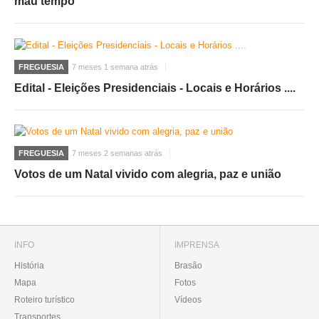
mau tempo
FREGUESIA
7 meses 1 semana atrás
Edital - Eleições Presidenciais - Locais e Horários ....
FREGUESIA
7 meses 2 semanas atrás
Votos de um Natal vivido com alegria, paz e união
INFO
IMPRENSA
História
Brasão
Mapa
Fotos
Roteiro turístico
Vídeos
Transportes