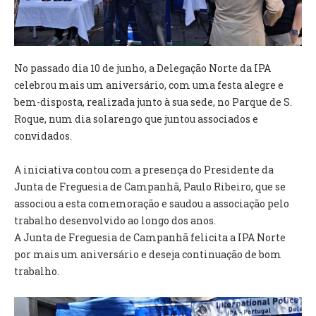
VÍDEOS
AUTARQUIA
No passado dia 10 de junho, a Delegação Norte da IPA
CONSTITUIÇÃO
celebrou mais um aniversário, com uma festa alegre e
bem-disposta, realizada junto à sua sede, no Parque de S.
PRESIDENTE
Roque, num dia solarengo que juntou associados e
EXECUTIVO E PELOUROS
convidados.
ASSEMBLEIA DE FREGUESIA
GRAVAÇÕES DAS REUNIÕES PÚBLICAS DO EXECUTIVO
A iniciativa contou com a presença do Presidente da
Junta de Freguesia de Campanhã, Paulo Ribeiro, que se
DOCUMENTOS
associou a esta comemoração e saudou a associação pelo
trabalho desenvolvido ao longo dos anos.
ATAS E DOCUMENTOS DA ASSEMBLEIA
A Junta de Freguesia de Campanhã felicita a IPA Norte
EDITAIS
por mais um aniversário e deseja continuação de bom
REGULAMENTOS E TAXAS
trabalho.
PLANO E ORÇAMENTO
RELATÓRIO E CONTAS