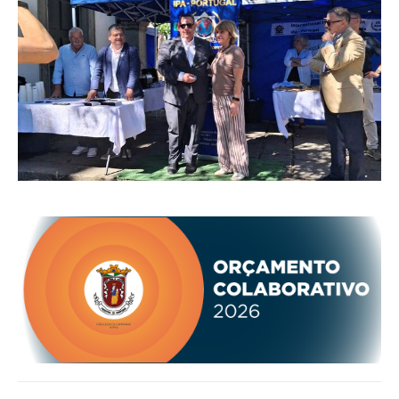
INVENTÁRIO
RECRUTAMENTO PESSOAL
CÓDIGO DE CONDUTA
ORÇAMENTO COLABORATIVO
FUNDO DE APOIO AO ASSOCIATIVISMO
SUBVENÇÕES PÚBLICAS
SERVIÇOS
GERAIS
SECRETARIA
CANÍDEOS
CEMITÉRIO
RECENSEAMENTO ELEITORAL
ATESTADOS
VENDA AMBULANTE
EMPREGO (GIP)