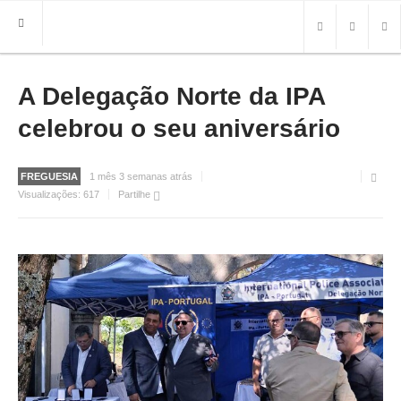
A Delegação Norte da IPA
HOME
FREGUESIA
celebrou o seu aniversário
INFO
FREGUESIA
1 mês 3 semanas atrás
HISTÓRIA
Visualizações:
617
Partilhe
MAPA
ROTEIRO TURÍSTICO
TRANSPORTES
CONTACTOS ÚTEIS
IMPRENSA
BRASÃO
FOTOS