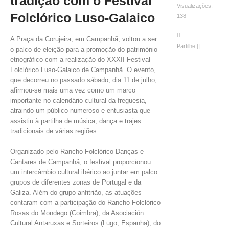
tradição com o Festival
VÍDEOS
Visualizações:
Folclórico Luso-Galaico
138
AUTARQUIA
A Praça da Corujeira, em Campanhã, voltou a ser
Partilhe
o palco de eleição para a promoção do património
CONSTITUIÇÃO
etnográfico com a realização do XXXII Festival
Folclórico Luso-Galaico de Campanhã. O evento,
PRESIDENTE
que decorreu no passado sábado, dia 11 de julho,
afirmou-se mais uma vez como um marco
EXECUTIVO E PELOUROS
importante no calendário cultural da freguesia,
ASSEMBLEIA DE FREGUESIA
atraindo um público numeroso e entusiasta que
GRAVAÇÕES DAS REUNIÕES PÚBLICAS DO EXECUTIVO
assistiu à partilha de música, dança e trajes
tradicionais de várias regiões.
DOCUMENTOS
Organizado pelo Rancho Folclórico Danças e
Cantares de Campanhã, o festival proporcionou
ATAS E DOCUMENTOS DA ASSEMBLEIA
um intercâmbio cultural ibérico ao juntar em palco
grupos de diferentes zonas de Portugal e da
EDITAIS
Galiza. Além do grupo anfitrião, as atuações
REGULAMENTOS E TAXAS
contaram com a participação do Rancho Folclórico
PLANO E ORÇAMENTO
Rosas do Mondego (Coimbra), da Asociación
RELATÓRIO E CONTAS
Cultural Antaruxas e Sorteiros (Lugo, Espanha), do