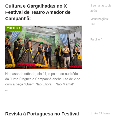
Cultura e Gargalhadas no X
3 semanas 1 dia
atrás
Festival de Teatro Amador de
Campanhã!
Visualizações:
140
CULTURA
Partilhe
No passado sábado, dia 11, o palco do auditório
da Junta Freguesia Campanhã encheu-se de vida
com a peça "Quem Não Chora... Não Mama!",
...
Revista à Portuguesa no Festival
1 mês 17 horas