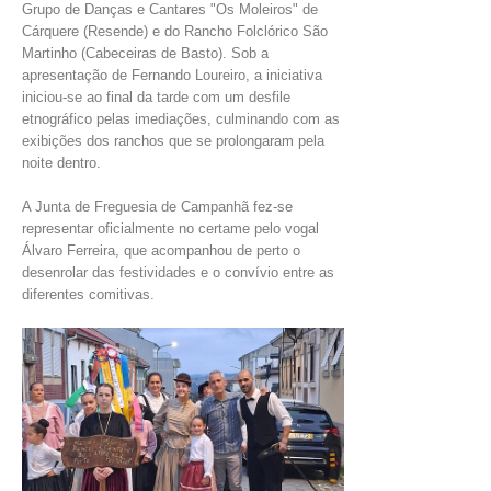
INVENTÁRIO
Grupo de Danças e Cantares "Os Moleiros" de
Cárquere (Resende) e do Rancho Folclórico São
RECRUTAMENTO PESSOAL
Martinho (Cabeceiras de Basto). Sob a
CÓDIGO DE CONDUTA
apresentação de Fernando Loureiro, a iniciativa
ORÇAMENTO COLABORATIVO
iniciou-se ao final da tarde com um desfile
FUNDO DE APOIO AO ASSOCIATIVISMO
etnográfico pelas imediações, culminando com as
SUBVENÇÕES PÚBLICAS
exibições dos ranchos que se prolongaram pela
noite dentro.
SERVIÇOS
A Junta de Freguesia de Campanhã fez-se
representar oficialmente no certame pelo vogal
GERAIS
Álvaro Ferreira, que acompanhou de perto o
desenrolar das festividades e o convívio entre as
diferentes comitivas.
SECRETARIA
CANÍDEOS
CEMITÉRIO
RECENSEAMENTO ELEITORAL
ATESTADOS
VENDA AMBULANTE
EMPREGO (GIP)