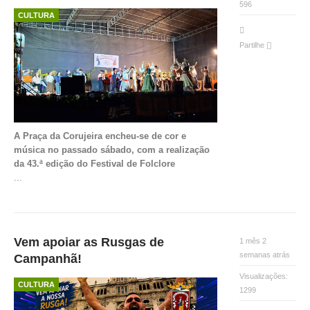
596
CULTURA
Partilhe
A Praça da Corujeira encheu-se de cor e
música no passado sábado, com a realização
da 43.ª edição do Festival de Folclore
...
Vem apoiar as Rusgas de
1 mês 2
semanas atrás
Campanhã!
Visualizações:
CULTURA
1299