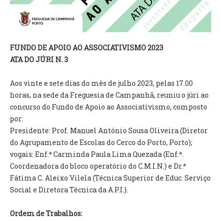
VÍDEOS
AUTARQUIA
FUNDO DE APOIO AO ASSOCIATIVISMO 2023
CONSTITUIÇÃO
ATA DO JÚRI N. 3
PRESIDENTE
Aos vinte e sete dias do mês de julho 2023, pelas 17.00
EXECUTIVO E PELOUROS
horas, na sede da Freguesia de Campanhã, reuniu o júri ao
ASSEMBLEIA DE FREGUESIA
concurso do Fundo de Apoio ao Associativismo, composto
GRAVAÇÕES DAS REUNIÕES PÚBLICAS DO EXECUTIVO
por:
Presidente: Prof. Manuel António Sousa Oliveira (Diretor
DOCUMENTOS
do Agrupamento de Escolas do Cerco do Porto, Porto);
vogais: Enf.ª Carminda Paula Lima Quezada (Enf.ª.
ATAS E DOCUMENTOS DA ASSEMBLEIA
Coordenadora do bloco operatório do C.M.I.N.) e Dr.ª
EDITAIS
Fátima C. Aleixo Vilela (Técnica Superior de Educ. Serviço
REGULAMENTOS E TAXAS
Social e Diretora Técnica da A.P.I.}.
PLANO E ORÇAMENTO
RELATÓRIO E CONTAS
Ordem de Trabalhos: