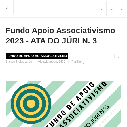
Fundo Apoio Associativismo
HOME
FREGUESIA
2023 - ATA DO JÚRI N. 3
INFO
FUNDO DE APOIO AO ASSOCIATIVISMO
HISTÓRIA
3 anos 3 dias atrás
Visualizações:
1639
Partilhe
MAPA
ROTEIRO TURÍSTICO
TRANSPORTES
CONTACTOS ÚTEIS
IMPRENSA
BRASÃO
FOTOS