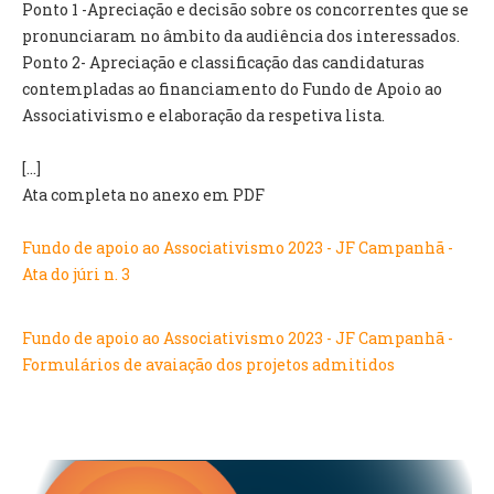
INVENTÁRIO
Ponto 1 -Apreciação e decisão sobre os concorrentes que se
RECRUTAMENTO PESSOAL
pronunciaram no âmbito da audiência dos interessados.
CÓDIGO DE CONDUTA
Ponto 2- Apreciação e classificação das candidaturas
ORÇAMENTO COLABORATIVO
contempladas ao financiamento do Fundo de Apoio ao
FUNDO DE APOIO AO ASSOCIATIVISMO
Associativismo e elaboração da respetiva lista.
SUBVENÇÕES PÚBLICAS
[...]
Ata completa no anexo em PDF
SERVIÇOS
GERAIS
Fundo de apoio ao Associativismo 2023 - JF Campanhã -
Ata do júri n. 3
SECRETARIA
CANÍDEOS
Fundo de apoio ao Associativismo 2023 - JF Campanhã -
CEMITÉRIO
Formulários de avaiação dos projetos admitidos
RECENSEAMENTO ELEITORAL
ATESTADOS
VENDA AMBULANTE
EMPREGO (GIP)