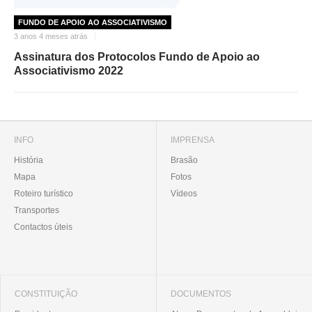
FUNDO DE APOIO AO ASSOCIATIVISMO
3 anos 4 meses atrás
Assinatura dos Protocolos Fundo de Apoio ao
Associativismo 2022
INFO
IMPRENSA
História
Brasão
Mapa
Fotos
Roteiro turístico
Vídeos
Transportes
Contactos úteis
CONSTITUIÇÃO
DOCUMENTOS