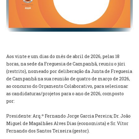
VÍDEOS
AUTARQUIA
CONSTITUIÇÃO
PRESIDENTE
EXECUTIVO E PELOUROS
Aos vinte e um dias do mês de abril de 2026, pelas 18
ASSEMBLEIA DE FREGUESIA
horas, na sede da Freguesia de Campanhã, reuniu o júri
GRAVAÇÕES DAS REUNIÕES PÚBLICAS DO EXECUTIVO
(restrito), nomeado por deliberação da Junta de Freguesia
de Campanhã na sua reunião de quatro de março de 2026,
ao concurso do Orçamento Colaborativo, para selecionar
DOCUMENTOS
as candidaturas/projetos para o ano de 2026, composto
por:
ATAS E DOCUMENTOS DA ASSEMBLEIA
EDITAIS
Presidente: Arq.º Fernando Jorge Garcia Pereira; Dr. João
REGULAMENTOS E TAXAS
Miguel de Magalhães Alves Dias (economista) e Sr. Vítor
PLANO E ORÇAMENTO
Fernando dos Santos Teixeira (gestor).
RELATÓRIO E CONTAS