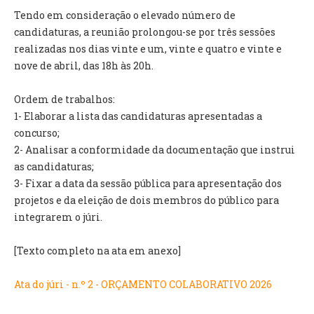
INVENTÁRIO
Tendo em consideração o elevado número de
RECRUTAMENTO PESSOAL
candidaturas, a reunião prolongou-se por três sessões
CÓDIGO DE CONDUTA
realizadas nos dias vinte e um, vinte e quatro e vinte e
ORÇAMENTO COLABORATIVO
nove de abril, das 18h às 20h.
FUNDO DE APOIO AO ASSOCIATIVISMO
SUBVENÇÕES PÚBLICAS
Ordem de trabalhos:
1- Elaborar a lista das candidaturas apresentadas a
SERVIÇOS
concurso;
2- Analisar a conformidade da documentação que instrui
GERAIS
as candidaturas;
3- Fixar a data da sessão pública para apresentação dos
SECRETARIA
projetos e da eleição de dois membros do público para
CANÍDEOS
integrarem o júri.
CEMITÉRIO
RECENSEAMENTO ELEITORAL
[Texto completo na ata em anexo]
ATESTADOS
VENDA AMBULANTE
Ata do júri - n.º 2 - ORÇAMENTO COLABORATIVO 2026
EMPREGO (GIP)