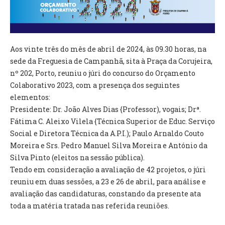
VÍDEOS
AUTARQUIA
Aos vinte três do mês de abril de 2024, às 09.30 horas, na
CONSTITUIÇÃO
sede da Freguesia de Campanhã, sita à Praça da Corujeira,
nº 202, Porto, reuniu o júri do concurso do Orçamento
PRESIDENTE
Colaborativo 2023, com a presença dos seguintes
EXECUTIVO E PELOUROS
elementos:
ASSEMBLEIA DE FREGUESIA
Presidente: Dr. João Alves Dias {Professor), vogais; Drª.
GRAVAÇÕES DAS REUNIÕES PÚBLICAS DO EXECUTIVO
Fátima C. Aleixo Vilela {Técnica Superior de Educ. Serviço
Social e Diretora Técnica da A.P.I.); Paulo Arnaldo Couto
DOCUMENTOS
Moreira e Srs. Pedro Manuel Silva Moreira e António da
Silva Pinto (eleitos na sessão pública).
ATAS E DOCUMENTOS DA ASSEMBLEIA
Tendo em consideração a avaliação de 42 projetos, o júri
EDITAIS
reuniu em duas sessões, a 23 e 26 de abril, para análise e
REGULAMENTOS E TAXAS
avaliação das candidaturas, constando da presente ata
PLANO E ORÇAMENTO
toda a matéria tratada nas referida reuniões.
RELATÓRIO E CONTAS