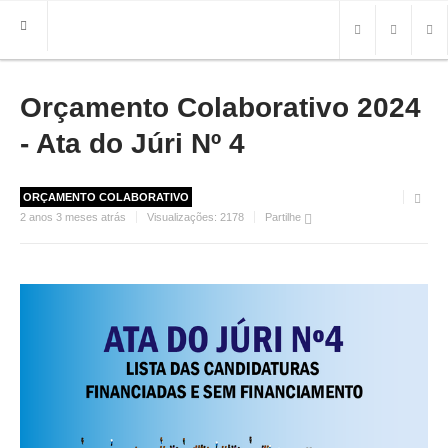
Orçamento Colaborativo 2024
HOME
FREGUESIA
- Ata do Júri Nº 4
INFO
ORÇAMENTO COLABORATIVO
HISTÓRIA
2 anos 3 meses atrás
Visualizações:
2178
Partilhe
MAPA
ROTEIRO TURÍSTICO
TRANSPORTES
CONTACTOS ÚTEIS
IMPRENSA
BRASÃO
FOTOS