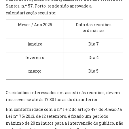
INVENTÁRIO
Santos, n.º 57, Porto, tendo sido aprovado a
RECRUTAMENTO PESSOAL
calendarização seguinte:
CÓDIGO DE CONDUTA
ORÇAMENTO COLABORATIVO
Meses / Ano 2025
Data das reuniões
FUNDO DE APOIO AO ASSOCIATIVISMO
ordinárias
SUBVENÇÕES PÚBLICAS
janeiro
Dia 7
SERVIÇOS
fevereiro
Dia 4
GERAIS
março
Dia 5
SECRETARIA
CANÍDEOS
CEMITÉRIO
Os cidadãos interessados em assistir às reuniões, devem
RECENSEAMENTO ELEITORAL
inscrever-se até às 17.30 horas do dia anterior.
ATESTADOS
Em conformidade com o nº 1 e 2 do artigo 49º do
Anexo I
à
VENDA AMBULANTE
Lei nº 75/2013, de 12 setembro, é fixado um período
máximo de 20 minutos para a intervenção do público, não
EMPREGO (GIP)