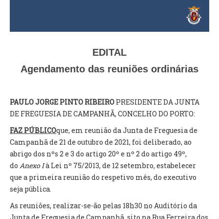
VÍDEOS
AUTARQUIA
CONSTITUIÇÃO
EDITAL
Agendamento das reuniões ordinárias
PRESIDENTE
EXECUTIVO E PELOUROS
ASSEMBLEIA DE FREGUESIA
PAULO JORGE PINTO RIBEIRO
PRESIDENTE DA JUNTA
GRAVAÇÕES DAS REUNIÕES PÚBLICAS DO EXECUTIVO
DE FREGUESIA DE CAMPANHÃ, CONCELHO DO PORTO:
FAZ PÚBLICO
que, em reunião da Junta de Freguesia de
DOCUMENTOS
Campanhã de 21 de outubro de 2021, foi deliberado, ao
abrigo dos nºs 2 e 3 do artigo 20º e nº 2 do artigo 49º,
ATAS E DOCUMENTOS DA ASSEMBLEIA
do
Anexo I
à Lei nº 75/2013, de 12 setembro, estabelecer
EDITAIS
que a primeira reunião do respetivo mês, do executivo
REGULAMENTOS E TAXAS
seja pública.
PLANO E ORÇAMENTO
As reuniões, realizar-se-ão pelas 18h30 no Auditório da
RELATÓRIO E CONTAS
Junta de Freguesia de Campanhã, sito na Rua Ferreira dos