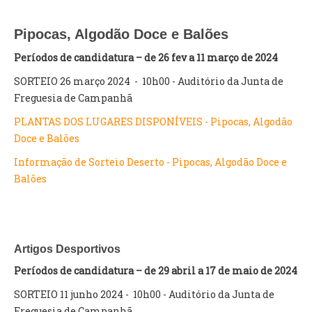
INVENTÁRIO
RECRUTAMENTO PESSOAL
Pipocas, Algodão Doce e Balões
CÓDIGO DE CONDUTA
ORÇAMENTO COLABORATIVO
Períodos de candidatura – de 26 fev a 11 março de 2024
FUNDO DE APOIO AO ASSOCIATIVISMO
SORTEIO 26 março 2024 - 10h00 - Auditório da Junta de
SUBVENÇÕES PÚBLICAS
Freguesia de Campanhã
PLANTAS DOS LUGARES DISPONÍVEIS - Pipocas, Algodão
SERVIÇOS
Doce e Balões
GERAIS
Informação de Sorteio Deserto - Pipocas, Algodão Doce e
Balões
SECRETARIA
CANÍDEOS
CEMITÉRIO
RECENSEAMENTO ELEITORAL
Artigos Desportivos
ATESTADOS
Períodos de candidatura – de 29 abril a 17 de maio de 2024
VENDA AMBULANTE
SORTEIO 11 junho 2024 - 10h00 - Auditório da Junta de
EMPREGO (GIP)
Freguesia de Campanhã