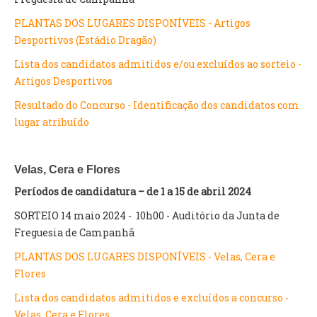
PLANTAS DOS LUGARES DISPONÍVEIS - Artigos
O GABINETE
Desportivos (Estádio Dragão)
APOIO AOS DESEMPREGADOS
Lista dos candidatos admitidos e/ou excluídos ao sorteio -
APOIO ÀS EMPRESAS
Artigos Desportivos
OFERTAS DE EMPREGO
CONTACTO E HORÁRIO GIP
Resultado do Concurso - Identificação dos candidatos com
lugar atribuído
CONTACTOS
Velas, Cera e Flores
Períodos de candidatura – de 1 a 15 de abril 2024
SORTEIO 14 maio 2024 - 10h00 - Auditório da Junta de
Freguesia de Campanhã
PLANTAS DOS LUGARES DISPONÍVEIS - Velas, Cera e
Flores
Lista dos candidatos admitidos e excluídos a concurso -
Velas, Cera e Flores