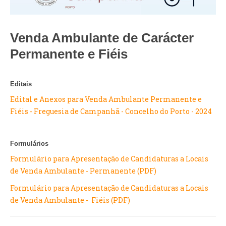
VÍDEOS
AUTARQUIA
Venda Ambulante de Carácter
CONSTITUIÇÃO
Permanente e Fiéis
PRESIDENTE
Editais
EXECUTIVO E PELOUROS
Edital e Anexos para Venda Ambulante Permanente e
ASSEMBLEIA DE FREGUESIA
Fiéis - Freguesia de Campanhã - Concelho do Porto - 2024
GRAVAÇÕES DAS REUNIÕES PÚBLICAS DO EXECUTIVO
DOCUMENTOS
Formulários
Formulário para Apresentação de Candidaturas a Locais
ATAS E DOCUMENTOS DA ASSEMBLEIA
de Venda Ambulante - Permanente (PDF)
EDITAIS
Formulário para Apresentação de Candidaturas a Locais
REGULAMENTOS E TAXAS
de Venda Ambulante - Fiéis (PDF)
PLANO E ORÇAMENTO
RELATÓRIO E CONTAS