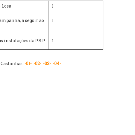
e Losa
1
Campanhã, a seguir ao
1
 instalações da P.S.P.
1
 Castanhas:
-01-
-02-
-03-
-04-