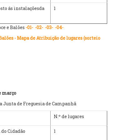
osto ás instalaçõesda
1
oce e Balões
-01-
-02-
-03-
-04-
lões - Mapa de Atribuição de lugares (sorteio
de março
o da Junta de Freguesia de Campanhã
N.º de lugares
a do Cidadão
1