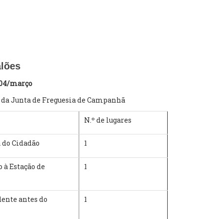
alões
a 04/março
o da Junta de Freguesia de Campanhã
N.º de lugares
a do Cidadão
1
 à Estação de
1
ente antes do
1