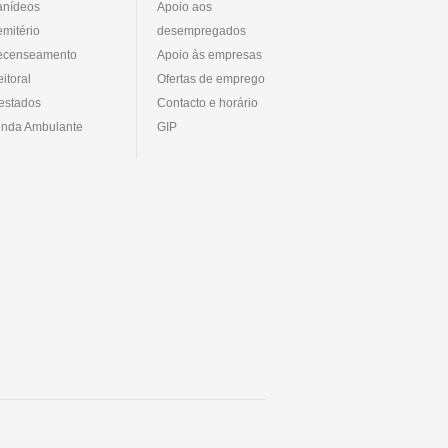
anídeos
Apoio aos
mitério
desempregados
ecenseamento
Apoio às empresas
eitoral
Ofertas de emprego
estados
Contacto e horário
nda Ambulante
GIP