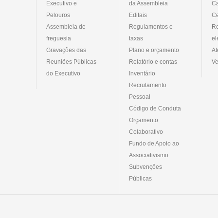
Executivo e
da Assembleia
C
Pelouros
Editais
Ce
Assembleia de
Regulamentos e
R
freguesia
taxas
el
Gravações das
Plano e orçamento
At
Reuniões Públicas
Relatório e contas
Ve
do Executivo
Inventário
Recrutamento
Pessoal
Código de Conduta
Orçamento
Colaborativo
Fundo de Apoio ao
Associativismo
Subvenções
Públicas