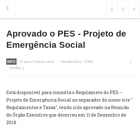
Aprovado o PES - Projeto de
HOME
FREGUESIA
Emergência Social
INFO
INFO
11 anos 6 meses atrás
Visualizações:
22942
HISTÓRIA
Partilhe
MAPA
ROTEIRO TURÍSTICO
TRANSPORTES
Está disponível para consulta o Regulameto do PES --
CONTACTOS ÚTEIS
Projeto de Emergência Social no separador do nosso site "
Regulamentos e Taxas", tendo sido aprovado
na Reunião
IMPRENSA
do Órgão Executivo que decorreu em 11 de Dezembro de
2014.
BRASÃO
FOTOS