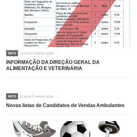
O GABINETE
APOIO AOS DESEMPREGADOS
APOIO ÀS EMPRESAS
OFERTAS DE EMPREGO
CONTACTO E HORÁRIO GIP
INFO
10 anos 3 meses atrás
CONTACTOS
INFORMAÇÃO DA DIREÇÃO GERAL DA
ALIMENTAÇÃO E VETERINÁRIA
INFO
11 anos 5 meses atrás
Novas listas de Candidatos de Vendas Ambulantes