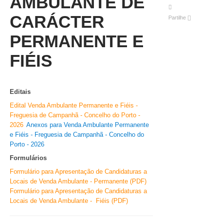
AMBULANTE DE
VÍDEOS
CARÁCTER
Partilhe
AUTARQUIA
PERMANENTE E
CONSTITUIÇÃO
FIÉIS
PRESIDENTE
EXECUTIVO E PELOUROS
Editais
ASSEMBLEIA DE FREGUESIA
Edital Venda Ambulante Permanente e Fiéis -
GRAVAÇÕES DAS REUNIÕES PÚBLICAS DO EXECUTIVO
Freguesia de Campanhã - Concelho do Porto -
2026
Anexos para Venda Ambulante Permanente
DOCUMENTOS
e Fiéis - Freguesia de Campanhã - Concelho do
Porto - 2026
Formulários
ATAS E DOCUMENTOS DA ASSEMBLEIA
Formulário para Apresentação de Candidaturas a
EDITAIS
Locais de Venda Ambulante - Permanente (PDF)
REGULAMENTOS E TAXAS
Formulário para Apresentação de Candidaturas a
PLANO E ORÇAMENTO
Locais de Venda Ambulante - Fiéis (PDF)
RELATÓRIO E CONTAS