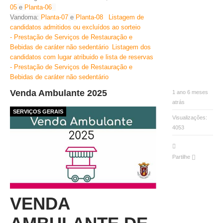
0
5
e
Planta-0
6
Vandoma:
Planta-0
7
e
Planta-0
8
Listagem de
candidatos admitidos ou excluídos ao sorteio
- Prestação de Serviços de Restauração e
Bebidas de caráter não sedentário
Listagem dos
candidatos com lugar atribuido e lista de reservas
- Prestação de Serviços de Restauração e
Bebidas de caráter não sedentário
Venda Ambulante 2025
1 ano 6 meses
atrás
SERVIÇOS GERAIS
Visualizações:
4053
Partilhe
VENDA