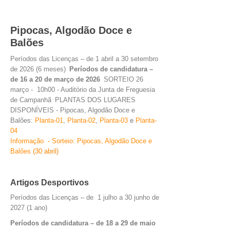
INVENTÁRIO
RECRUTAMENTO PESSOAL
CÓDIGO DE CONDUTA
Pipocas, Algodão Doce e
ORÇAMENTO COLABORATIVO
Balões
FUNDO DE APOIO AO ASSOCIATIVISMO
Períodos das Licenças – de 1 abril a 30 setembro
SUBVENÇÕES PÚBLICAS
de 2026 (6 meses)
Períodos de candidatura –
de 16 a 20 de março de 2026
SORTEIO 26
março - 10h00 - Auditório da Junta de Freguesia
SERVIÇOS
de Campanhã
PLANTAS DOS LUGARES
GERAIS
DISPONÍVEIS - Pipocas, Algodão Doce e
Balões:
Planta-01
,
Planta-02
,
Planta-0
3
e
Planta-
0
4
SECRETARIA
Informação - Sorteio: Pipocas, Algodão Doce e
CANÍDEOS
Balões
(30 abril)
CEMITÉRIO
RECENSEAMENTO ELEITORAL
Artigos Desportivos
ATESTADOS
Períodos das Licenças – de 1 julho a 30 junho de
VENDA AMBULANTE
2027 (1 ano)
Períodos de candidatura – de 18 a 29 de maio
EMPREGO (GIP)