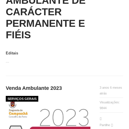
AMBULANTE DE
CARÁCTER
PERMANENTE E
FIÉIS
Editais
...
Venda Ambulante 2023
3 anos 6 meses
atrás
SERVIÇOS GERAIS
Visualizações:
9844
Partilhe