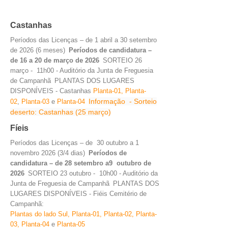
Castanhas
Períodos das Licenças – de 1 abril a 30 setembro
de 2026 (6 meses)
Períodos de candidatura –
de 16 a 20 de março de 2026
SORTEIO 26
março - 11h00 - Auditório da Junta de Freguesia
de Campanhã
PLANTAS DOS LUGARES
DISPONÍVEIS - Castanhas
Planta-0
1,
Planta-
Informação - Sorteio
02
,
Planta-03
e
Planta-0
4
deserto: Castanhas (25 março)
Fíeis
Períodos das Licenças – de 30 outubro a 1
novembro 2026 (3/4 dias)
Períodos de
candidatura – de 28 setembro a9 outubro de
2026
SORTEIO 23 outubro - 10h00 - Auditório da
Junta de Freguesia de Campanhã
PLANTAS DOS
LUGARES DISPONÍVEIS - Fiéis Cemitério de
Campanhã:
Plantas do lado Sul,
Planta-0
1,
Planta-0
2,
Planta-
0
3,
Planta-0
4
e
Planta-0
5