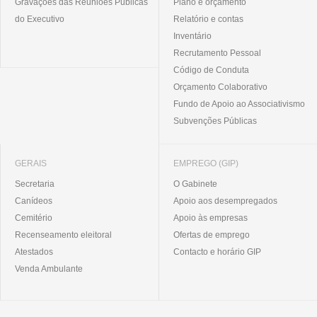
Gravações das Reuniões Públicas
Plano e orçamento
do Executivo
Relatório e contas
Inventário
Recrutamento Pessoal
Código de Conduta
Orçamento Colaborativo
Fundo de Apoio ao Associativismo
Subvenções Públicas
GERAIS
EMPREGO (GIP)
Secretaria
O Gabinete
Canídeos
Apoio aos desempregados
Cemitério
Apoio às empresas
Recenseamento eleitoral
Ofertas de emprego
Atestados
Contacto e horário GIP
Venda Ambulante