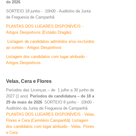
de 2026
SORTEIO 18 junho - 10h00 - Auditório da Junta
O GABINETE
de Freguesia de Campanhã
APOIO AOS DESEMPREGADOS
PLANTAS DOS LUGARES DISPONÍVEIS -
APOIO ÀS EMPRESAS
Artigos Desportivos (Estádio Dragão)
OFERTAS DE EMPREGO
Listagem de candidatos admitidos e/ou excluídos
CONTACTO E HORÁRIO GIP
ao sorteio - Artigos Desportivos
Listagem dos candidatos com lugar atribuido -
CONTACTOS
Artigos Desportivos
Velas, Cera e Flores
Períodos das Licenças – de 1 julho a 30 junho de
2027 (1 ano)
Períodos de candidatura – de 18 a
29 de maio de 2026
SORTEIO 8 junho - 10h00 -
Auditório da Junta de Freguesia de Campanhã
PLANTAS DOS LUGARES DISPONÍVEIS - Velas,
Flores e Cera (Cemitério Campanhã)
Listagem
dos candidatos com lugar atribuido - Velas, Flores
e Cera