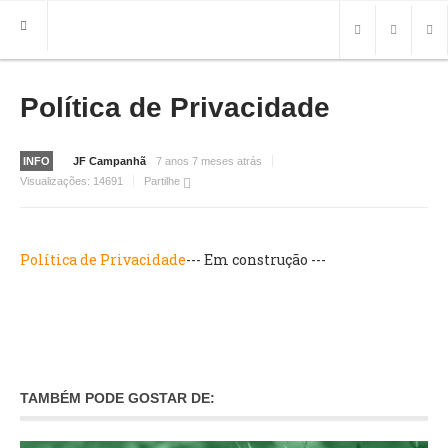
Política de Privacidade
HOME
FREGUESIA
INFO
INFO
JF Campanhã
7 anos 7 meses atrás
Visualizações:
14691
Partilhe
HISTÓRIA
MAPA
Política de Privacidade
--- Em construção ---
ROTEIRO TURÍSTICO
TRANSPORTES
CONTACTOS ÚTEIS
IMPRENSA
TAMBÉM PODE GOSTAR DE:
BRASÃO
FOTOS