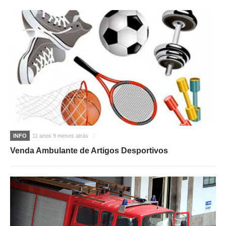
O GABINETE
APOIO AOS DESEMPREGADOS
APOIO ÀS EMPRESAS
OFERTAS DE EMPREGO
CONTACTO E HORÁRIO GIP
CONTACTOS
INFO
11 anos 9 meses atrás
Venda Ambulante de Artigos Desportivos