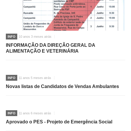
INVENTÁRIO
RECRUTAMENTO PESSOAL
CÓDIGO DE CONDUTA
ORÇAMENTO COLABORATIVO
FUNDO DE APOIO AO ASSOCIATIVISMO
SUBVENÇÕES PÚBLICAS
INFO
10 anos 3 meses atrás
INFORMAÇÃO DA DIREÇÃO GERAL DA
ALIMENTAÇÃO E VETERINÁRIA
SERVIÇOS
GERAIS
INFO
11 anos 5 meses atrás
SECRETARIA
CANÍDEOS
Novas listas de Candidatos de Vendas Ambulantes
CEMITÉRIO
RECENSEAMENTO ELEITORAL
ATESTADOS
INFO
11 anos 6 meses atrás
VENDA AMBULANTE
Aprovado o PES - Projeto de Emergência Social
EMPREGO (GIP)