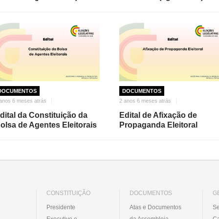
DOCUMENTOS
DOCUMENTOS
anos 6 meses atrás
2 anos 6 meses atrás
dital da Constituição da
Edital de Afixação de
olsa de Agentes Eleitorais
Propaganda Eleitoral
CONSTITUIÇÃO
DOCUMENTOS
G
Presidente
Atas e Documentos
Se
Executivo e
da Assembleia
C