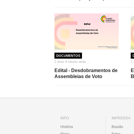
DOCUMENTOS
2 anos 6 meses atrás
2 
Edital - Desdobramentos de
E
Assembleias de Voto
B
INFO
IMPRENSA
História
Brasão
Mapa
Fotos