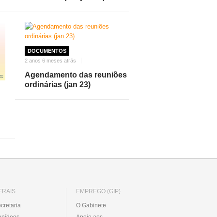
DOCUMENTOS
2 anos 6 meses atrás
Agendamento das reuniões
ordinárias (jan 23)
ERAIS
EMPREGO (GIP)
cretaria
O Gabinete
anídeos
Apoio aos