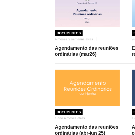
DOCUMENTOS
4 meses 2 semanas atrás
9 
Agendamento das reuniões
E
ordinárias (mar26)
r
DOCUMENTOS
1 ano 4 meses atrás
1 
Agendamento das reuniões
A
ordinárias (abr-jun 25)
o