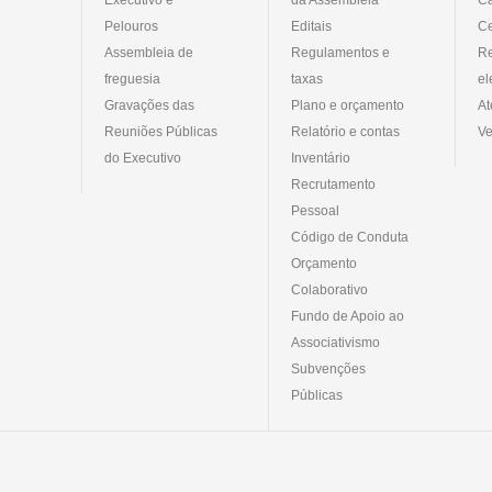
Pelouros
Editais
Ce
Assembleia de
Regulamentos e
R
freguesia
taxas
el
Gravações das
Plano e orçamento
At
Reuniões Públicas
Relatório e contas
Ve
do Executivo
Inventário
Recrutamento
Pessoal
Código de Conduta
Orçamento
Colaborativo
Fundo de Apoio ao
Associativismo
Subvenções
Públicas