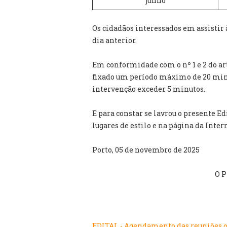
junho
Os cidadãos interessados em assistir 
dia anterior.
Em conformidade com o nº 1 e 2 do arti
fixado um período máximo de 20 minu
intervenção exceder 5 minutos.
E para constar se lavrou o presente Ed
lugares de estilo e na página da Inter
Porto, 05 de novembro de 2025
O P
EDITAL - Agendamento das reuniões o