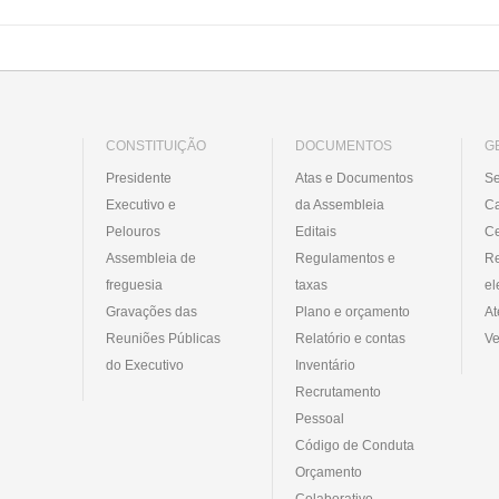
CONSTITUIÇÃO
DOCUMENTOS
G
Presidente
Atas e Documentos
Se
Executivo e
da Assembleia
C
Pelouros
Editais
Ce
Assembleia de
Regulamentos e
R
freguesia
taxas
el
Gravações das
Plano e orçamento
At
Reuniões Públicas
Relatório e contas
Ve
do Executivo
Inventário
Recrutamento
Pessoal
Código de Conduta
Orçamento
Colaborativo