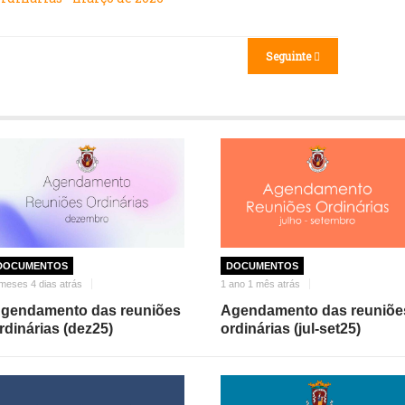
Seguinte
DOCUMENTOS
DOCUMENTOS
meses 4 dias atrás
1 ano 1 mês atrás
gendamento das reuniões
Agendamento das reuniõe
rdinárias (dez25)
ordinárias (jul-set25)