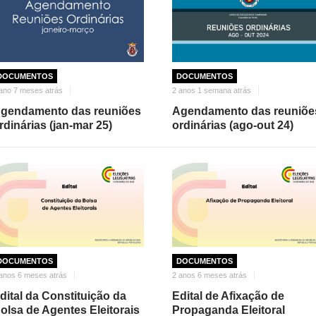
DOCUMENTOS
DOCUMENTOS
ano 7 meses atrás
2 anos 1 semana atrás
gendamento das reuniões
Agendamento das reuniõe
rdinárias (jan-mar 25)
ordinárias (ago-out 24)
DOCUMENTOS
DOCUMENTOS
anos 6 meses atrás
2 anos 6 meses atrás
dital da Constituição da
Edital de Afixação de
olsa de Agentes Eleitorais
Propaganda Eleitoral