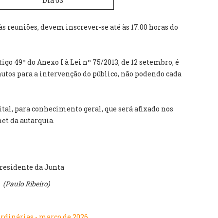
Dia 03
às reuniões, devem inscrever-se até às 17.00 horas do
go 49º do Anexo I à Lei nº 75/2013, de 12 setembro, é
tos para a intervenção do público, não podendo cada
ital, para conhecimento geral, que será afixado nos
net da autarquia.
residente da Junta
(
Paulo Ribeiro)
rdinárias - março de 2026