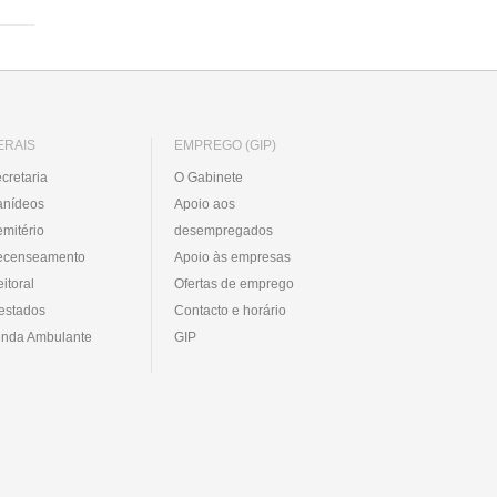
ERAIS
EMPREGO (GIP)
cretaria
O Gabinete
anídeos
Apoio aos
mitério
desempregados
ecenseamento
Apoio às empresas
eitoral
Ofertas de emprego
estados
Contacto e horário
nda Ambulante
GIP