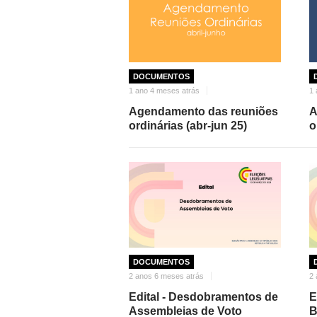
DOCUMENTOS
1 ano 4 meses atrás
1 
Agendamento das reuniões
A
ordinárias (abr-jun 25)
o
DOCUMENTOS
2 anos 6 meses atrás
2 
Edital - Desdobramentos de
E
Assembleias de Voto
B