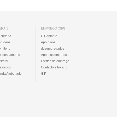
ERAIS
EMPREGO (GIP)
cretaria
O Gabinete
anídeos
Apoio aos
mitério
desempregados
ecenseamento
Apoio às empresas
eitoral
Ofertas de emprego
estados
Contacto e horário
nda Ambulante
GIP