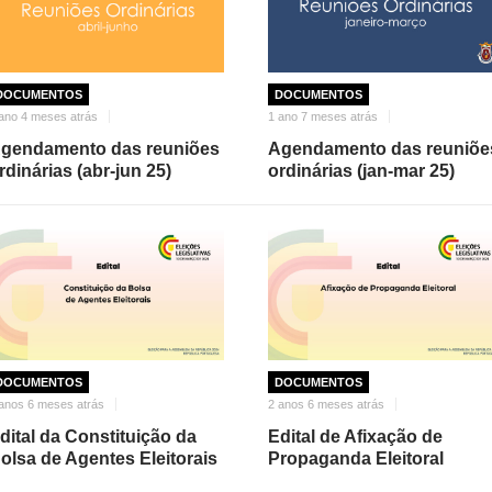
DOCUMENTOS
DOCUMENTOS
ano 4 meses atrás
1 ano 7 meses atrás
gendamento das reuniões
Agendamento das reuniõe
rdinárias (abr-jun 25)
ordinárias (jan-mar 25)
DOCUMENTOS
DOCUMENTOS
anos 6 meses atrás
2 anos 6 meses atrás
dital da Constituição da
Edital de Afixação de
olsa de Agentes Eleitorais
Propaganda Eleitoral