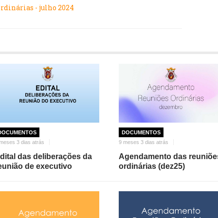
dinárias - julho 2024
DOCUMENTOS
DOCUMENTOS
meses 3 dias atrás
9 meses 3 dias atrás
dital das deliberações da
Agendamento das reuniõe
eunião de executivo
ordinárias (dez25)