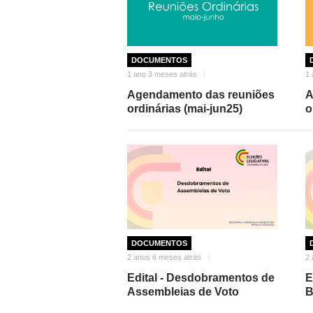
DOCUMENTOS
1 ano 3 meses atrás
1 
Agendamento das reuniões
A
ordinárias (mai-jun25)
o
DOCUMENTOS
2 anos 6 meses atrás
2 
Edital - Desdobramentos de
E
Assembleias de Voto
B