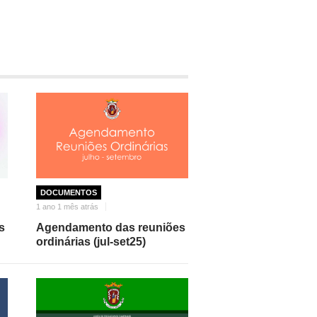
DOCUMENTOS
1 ano 1 mês atrás
s
Agendamento das reuniões
ordinárias (jul-set25)