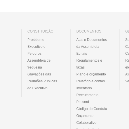
CONSTITUIÇÃO
DOCUMENTOS
G
Presidente
Atas e Documentos
Se
Executivo e
da Assembleia
C
Pelouros
Editais
Ce
Assembleia de
Regulamentos e
R
freguesia
taxas
el
Gravações das
Plano e orçamento
At
Reuniões Públicas
Relatório e contas
Ve
do Executivo
Inventário
Recrutamento
Pessoal
Código de Conduta
Orçamento
Colaborativo