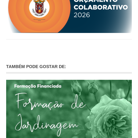
VÍDEOS
AUTARQUIA
CONSTITUIÇÃO
PRESIDENTE
EXECUTIVO E PELOUROS
ASSEMBLEIA DE FREGUESIA
TAMBÉM PODE GOSTAR DE:
GRAVAÇÕES DAS REUNIÕES PÚBLICAS DO EXECUTIVO
DOCUMENTOS
ATAS E DOCUMENTOS DA ASSEMBLEIA
EDITAIS
REGULAMENTOS E TAXAS
PLANO E ORÇAMENTO
RELATÓRIO E CONTAS