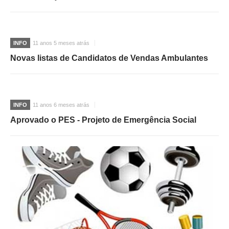
O GABINETE
APOIO AOS DESEMPREGADOS
INFO
11 anos 5 meses atrás
APOIO ÀS EMPRESAS
Novas listas de Candidatos de Vendas Ambulantes
OFERTAS DE EMPREGO
CONTACTO E HORÁRIO GIP
CONTACTOS
INFO
11 anos 6 meses atrás
Aprovado o PES - Projeto de Emergência Social