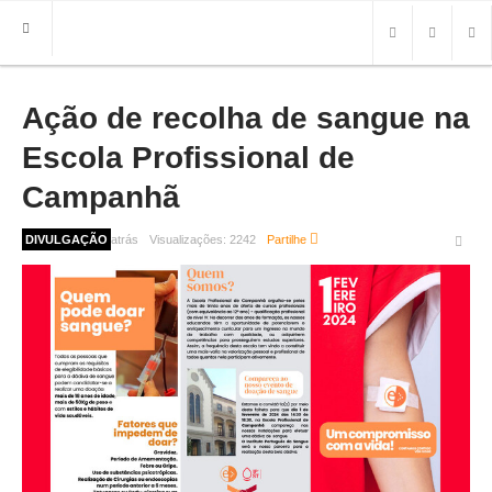
Ação de recolha de sangue na
HOME
FREGUESIA
Escola Profissional de
INFO
Campanhã
HISTÓRIA
2 anos 6 meses atrás
DIVULGAÇÃO
Visualizações:
2242
Partilhe
MAPA
ROTEIRO TURÍSTICO
TRANSPORTES
CONTACTOS ÚTEIS
IMPRENSA
BRASÃO
FOTOS