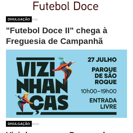
12 meses 3 dias atrás
DIVULGAÇÃO
"Futebol Doce II" chega à
Freguesia de Campanhã
1 ano 2 semanas atrás
DIVULGAÇÃO