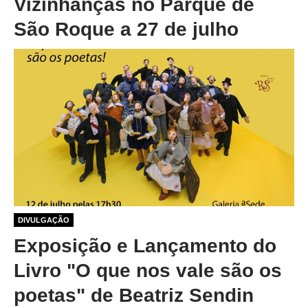
Vizinhanças no Parque de
São Roque a 27 de julho
1 ano 1 mês atrás
DIVULGAÇÃO
Exposição e Lançamento do
Livro "O que nos vale são os
poetas" de Beatriz Sendin