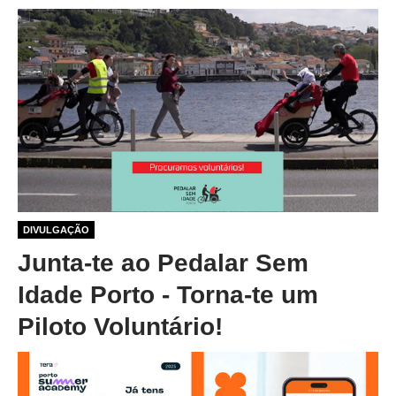
1 ano 1 mês atrás
DIVULGAÇÃO
Junta-te ao Pedalar Sem
Idade Porto - Torna-te um
Piloto Voluntário!