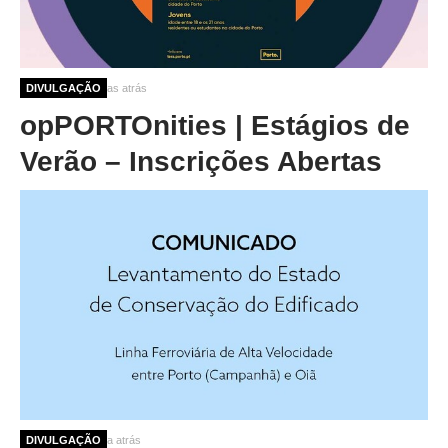
4 meses 2 semanas atrás
DIVULGAÇÃO
opPORTOnities | Estágios de
Verão – Inscrições Abertas
8 meses 1 semana atrás
DIVULGAÇÃO