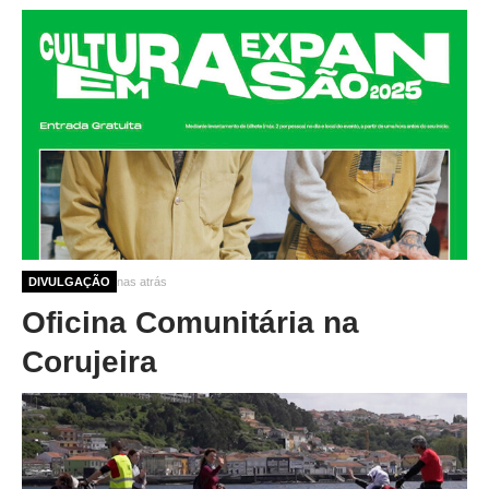
10 meses 3 semanas atrás
DIVULGAÇÃO
Oficina Comunitária na
Corujeira