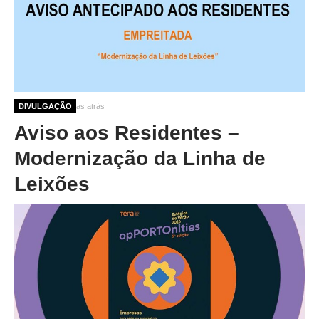
O GABINETE
APOIO AOS DESEMPREGADOS
APOIO ÀS EMPRESAS
OFERTAS DE EMPREGO
CONTACTO E HORÁRIO GIP
2 meses 3 semanas atrás
DIVULGAÇÃO
Aviso aos Residentes –
CONTACTOS
Modernização da Linha de
Leixões