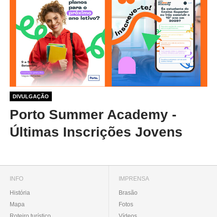
1 ano 1 mês atrás
DIVULGAÇÃO
Porto Summer Academy -
Últimas Inscrições Jovens
INFO
IMPRENSA
História
Brasão
Mapa
Fotos
Roteiro turístico
Vídeos