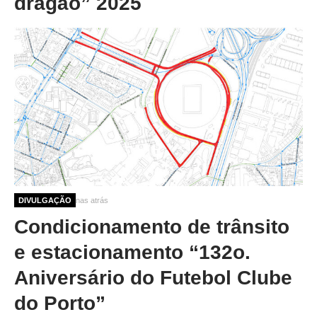
dragão” 2025
10 meses 2 semanas atrás
DIVULGAÇÃO
Condicionamento de trânsito
e estacionamento “132o.
Aniversário do Futebol Clube
do Porto”