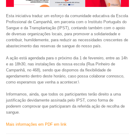
VÍDEOS
Esta iniciativa traduz um esforço da comunidade educativa da Escola
AUTARQUIA
Profissional de Campanhã, em parceria com o Instituto Português do
Sangue e da Transplantação (IPST), contando também com o apoio
CONSTITUIÇÃO
de diversas organizações locais, para promover a solidariedade e
contribuir, humildemente, para reduzir as necessidades crescentes de
abastecimento das reservas de sangue do nosso país.
PRESIDENTE
EXECUTIVO E PELOUROS
A ação está agendada para o próximo dia 1 de fevereiro, entre as 14h
ASSEMBLEIA DE FREGUESIA
e as 18h30, nas instalações da nossa escola (Rua Pinheiro de
GRAVAÇÕES DAS REUNIÕES PÚBLICAS DO EXECUTIVO
Campanhã, no 468), sendo que dispomos da flexibilidade de
agendamento dentro deste horário, caso possa colaborar connosco,
como esperamos que venha a acontecer.\
DOCUMENTOS
Informamos, ainda, que todos os participantes terão direito a uma
justificação devidamente assinada pelo IPST, como forma de
ATAS E DOCUMENTOS DA ASSEMBLEIA
poderem comprovar que participaram da referida ação de recolha de
EDITAIS
sangue.
REGULAMENTOS E TAXAS
PLANO E ORÇAMENTO
Mais informações em PDF em link
RELATÓRIO E CONTAS