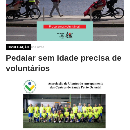
10 meses 3 semanas atrás
DIVULGAÇÃO
Pedalar sem idade precisa de
voluntários