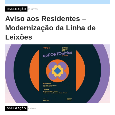
2 meses 3 semanas atrás
DIVULGAÇÃO
Aviso aos Residentes –
Modernização da Linha de
Leixões
4 meses 1 semana atrás
DIVULGAÇÃO