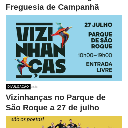
Freguesia de Campanhã
1 ano 2 semanas atrás
DIVULGAÇÃO
Vizinhanças no Parque de
São Roque a 27 de julho