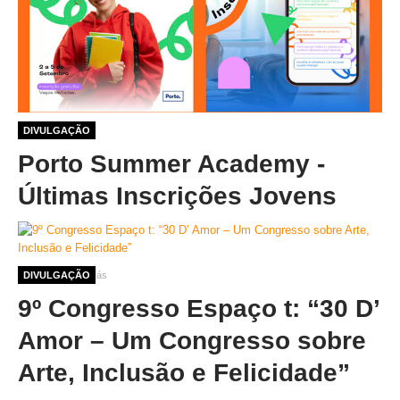
1 ano 1 mês atrás
DIVULGAÇÃO
Porto Summer Academy -
Últimas Inscrições Jovens
1 ano 3 meses atrás
DIVULGAÇÃO
9º Congresso Espaço t: “30 D’
Amor – Um Congresso sobre
Arte, Inclusão e Felicidade”