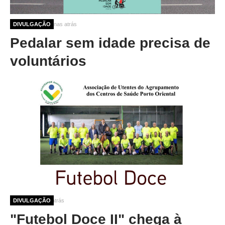
10 meses 3 semanas atrás
DIVULGAÇÃO
Pedalar sem idade precisa de
voluntários
12 meses 2 dias atrás
DIVULGAÇÃO
"Futebol Doce II" chega à