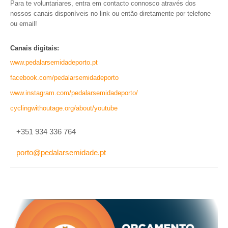
INVENTÁRIO
Para te voluntariares, entra em contacto connosco através dos
nossos canais disponíveis no link ou então diretamente por telefone
RECRUTAMENTO PESSOAL
ou email!
CÓDIGO DE CONDUTA
ORÇAMENTO COLABORATIVO
Canais digitais:
FUNDO DE APOIO AO ASSOCIATIVISMO
www.pedalarsemidadeporto.pt
SUBVENÇÕES PÚBLICAS
facebook.com/
pedalarsemidadeporto
SERVIÇOS
www.instagram.com/
pedalarsemidadeporto/
cyclingwithoutage.org/about/
youtube
GERAIS
+351 934 336 764
SECRETARIA
CANÍDEOS
porto@pedalarsemidade.pt
CEMITÉRIO
RECENSEAMENTO ELEITORAL
ATESTADOS
VENDA AMBULANTE
EMPREGO (GIP)