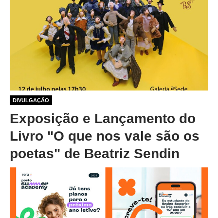
1 ano 1 mês atrás
DIVULGAÇÃO
Exposição e Lançamento do
Livro "O que nos vale são os
poetas" de Beatriz Sendin