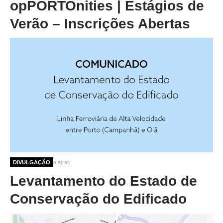
opPORTOnities | Estágios de
Verão – Inscrições Abertas
8 meses 1 semana atrás
DIVULGAÇÃO
Levantamento do Estado de
Conservação do Edificado