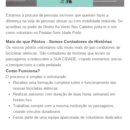
VÍDEOS
Estamos à procura de pessoas incríveis que queiram fazer a
AUTARQUIA
diferença na vida de pessoas idosas ou com mobilidade reduzida. Se
acreditas no poder do Direito Ao Vento Nos Cabelos junta-te a nós
CONSTITUIÇÃO
como voluntário no Pedalar Sem Idade Porto.
Mais do que Pilotos - Somos Contadores de Histórias
PRESIDENTE
Os nossos pilotos voluntários são muito mais do que condutores de
EXECUTIVO E PELOUROS
bicicletas elétricas. São contadores de histórias que levam os
passageiros a redescobrir a SUA CIDADE, criando momentos únicos
ASSEMBLEIA DE FREGUESIA
e inesquecíveis a cada pedalada.
GRAVAÇÕES DAS REUNIÕES PÚBLICAS DO EXECUTIVO
Como Funciona?
O processo é simples e estruturado:
DOCUMENTOS
Recebes uma formação completa sobre o funcionamento das
nossas bicicletas elétricas
Realizas passeios com duração de duas horas semanais em
ATAS E DOCUMENTOS DA ASSEMBLEIA
horário fixo
EDITAIS
Trabalhas sempre com a mesma instituição ou passageiros,
REGULAMENTOS E TAXAS
criando vínculos duradouros
Fazes parte de uma equipa apaixonada de voluntários dedicados
PLANO E ORÇAMENTO
RELATÓRIO E CONTAS