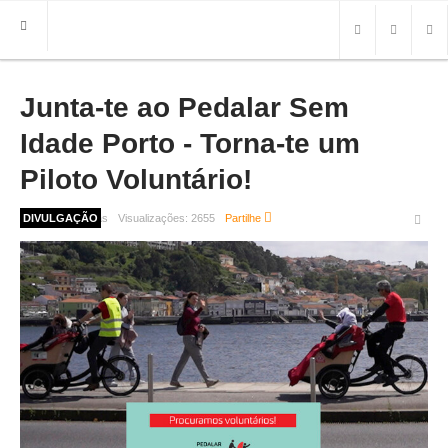
Junta-te ao Pedalar Sem
HOME
FREGUESIA
Idade Porto - Torna-te um
INFO
Piloto Voluntário!
HISTÓRIA
1 ano 1 mês atrás
DIVULGAÇÃO
Visualizações:
2655
Partilhe
MAPA
ROTEIRO TURÍSTICO
TRANSPORTES
CONTACTOS ÚTEIS
IMPRENSA
BRASÃO
FOTOS