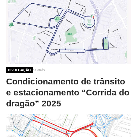
9 meses 2 semanas atrás
DIVULGAÇÃO
Condicionamento de trânsito
e estacionamento “Corrida do
dragão” 2025