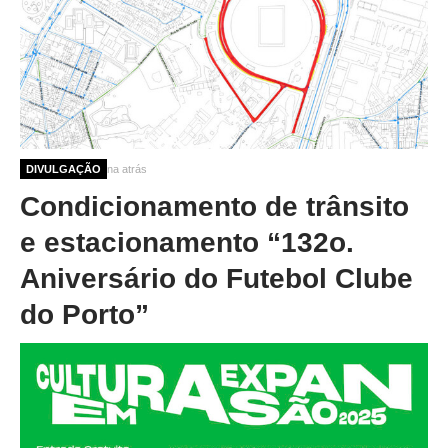
10 meses 1 semana atrás
DIVULGAÇÃO
Condicionamento de trânsito
e estacionamento “132o.
Aniversário do Futebol Clube
do Porto”