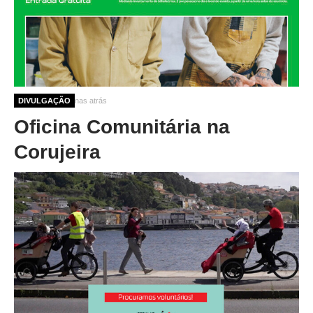
10 meses 3 semanas atrás
DIVULGAÇÃO
Oficina Comunitária na
Corujeira