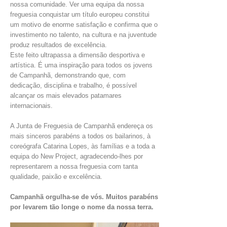
INVENTÁRIO
nossa comunidade. Ver uma equipa da nossa
freguesia conquistar um título europeu constitui
RECRUTAMENTO PESSOAL
um motivo de enorme satisfação e confirma que o
CÓDIGO DE CONDUTA
investimento no talento, na cultura e na juventude
ORÇAMENTO COLABORATIVO
produz resultados de excelência.
FUNDO DE APOIO AO ASSOCIATIVISMO
Este feito ultrapassa a dimensão desportiva e
SUBVENÇÕES PÚBLICAS
artística. É uma inspiração para todos os jovens
de Campanhã, demonstrando que, com
dedicação, disciplina e trabalho, é possível
SERVIÇOS
alcançar os mais elevados patamares
internacionais.
GERAIS
A Junta de Freguesia de Campanhã endereça os
mais sinceros parabéns a todos os bailarinos, à
SECRETARIA
coreógrafa Catarina Lopes, às famílias e a toda a
CANÍDEOS
equipa do New Project, agradecendo-lhes por
CEMITÉRIO
representarem a nossa freguesia com tanta
RECENSEAMENTO ELEITORAL
qualidade, paixão e excelência.
ATESTADOS
Campanhã orgulha-se de vós. Muitos parabéns
VENDA AMBULANTE
por levarem tão longe o nome da nossa terra.
EMPREGO (GIP)