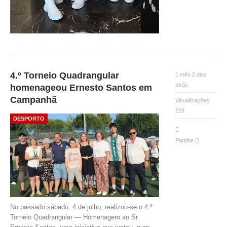
4.º Torneio Quadrangular
1 mês 2 dias
atrás
homenageou Ernesto Santos em
Campanhã
Visualizações:
229
DESPORTO
Partilhe
No passado sábado, 4 de julho, realizou-se o 4.º
Torneio Quadrangular — Homenagem ao Sr.