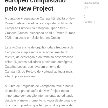
europeu conquistado
VÍDEOS
Visualizações:
pelo New Project
133
AUTARQUIA
A Junta de Freguesia de Campanhã felicita o New
Partilhe
Project pela extraordinária conquista do título de
CONSTITUIÇÃO
Campeão Europeu na categoria Open Style –
Grandes Grupos, alcançado no ALL Dance Europe
PRESIDENTE
2026, realizado em Salónica, na Grécia.
EXECUTIVO E PELOUROS
Esta vitória enche de orgulho toda a freguesia de
ASSEMBLEIA DE FREGUESIA
Campanhã e representa o reconhecimento do
GRAVAÇÕES DAS REUNIÕES PÚBLICAS DO EXECUTIVO
talento, da dedicação e do trabalho desenvolvido
pelos 16 jovens bailarinos e pela sua coreógrafa,
DOCUMENTOS
Catarina Lopes, que levaram o nome de
Campanhã, do Porto e de Portugal ao lugar mais
alto do pódio europeu.
ATAS E DOCUMENTOS DA ASSEMBLEIA
A Junta de Freguesia de Campanhã teve a honra
EDITAIS
de apoiar a participação do New Project nesta
REGULAMENTOS E TAXAS
importante competição internacional, acreditando
PLANO E ORÇAMENTO
desde o primeiro momento no valor deste projeto e
RELATÓRIO E CONTAS
no impacto positivo que tem junto dos jovens da