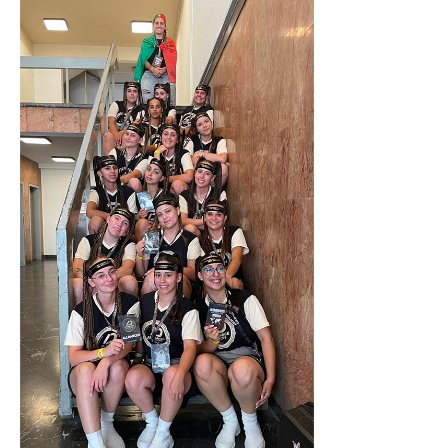
O GABINETE
APOIO AOS DESEMPREGADOS
APOIO ÀS EMPRESAS
OFERTAS DE EMPREGO
CONTACTO E HORÁRIO GIP
CONTACTOS