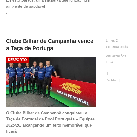
Ernesto Santos, uma iniciativa que juntou, num
ambiente de saudável
...
Clube Bilhar de Campanhã vence
1 mês 2
semanas atrás
a Taça de Portugal
Visualizações:
DESPORTO
1624
Partilhe
O Clube Bilhar de Campanhã conquistou a
Taça de Portugal de Pool Português – Equipas
2025/26, alcançando um feito memorável que
ficará