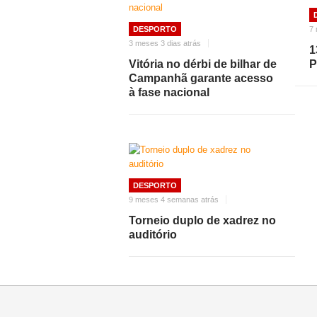
DESPORTO
7
3 meses 3 dias atrás
1
Vitória no dérbi de bilhar de
P
Campanhã garante acesso
à fase nacional
DESPORTO
9 meses 4 semanas atrás
Torneio duplo de xadrez no
auditório