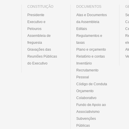
CONSTITUIÇÃO
DOCUMENTOS
G
Presidente
Atas e Documentos
Se
Executivo e
da Assembleia
C
Pelouros
Editais
Ce
Assembleia de
Regulamentos e
R
freguesia
taxas
el
Gravações das
Plano e orçamento
At
Reuniões Públicas
Relatório e contas
Ve
do Executivo
Inventário
Recrutamento
Pessoal
Código de Conduta
Orçamento
Colaborativo
Fundo de Apoio ao
Associativismo
Subvenções
Públicas