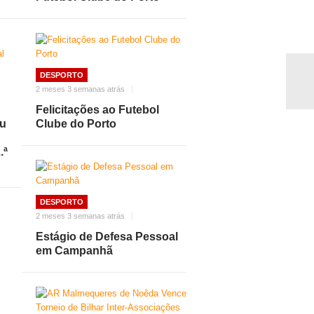
DESPORTO
2 meses 3 semanas atrás
Felicitações ao Futebol
ou
Clube do Porto
.ª
DESPORTO
2 meses 3 semanas atrás
Estágio de Defesa Pessoal
em Campanhã