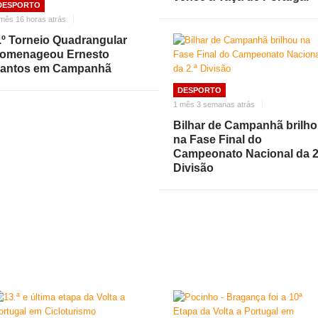
DESPORTO
mês 16 horas atrás
.º Torneio Quadrangular
omenageou Ernesto
antos em Campanhã
DESPORTO
1 mês 3 semanas atrás
Bilhar de Campanhã brilh
na Fase Final do
Campeonato Nacional da 2
Divisão