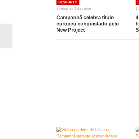
DESPORTO
2 semanas 3 dias atrás
1 
Campanhã celebra título
4
europeu conquistado pelo
h
New Project
S