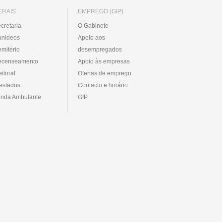
ERAIS
EMPREGO (GIP)
cretaria
O Gabinete
anídeos
Apoio aos
mitério
desempregados
ecenseamento
Apoio às empresas
eitoral
Ofertas de emprego
estados
Contacto e horário
nda Ambulante
GIP