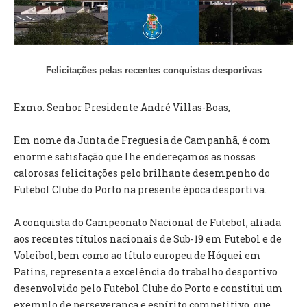
VÍDEOS
AUTARQUIA
CONSTITUIÇÃO
Felicitações pelas recentes conquistas desportivas
Exmo. Senhor Presidente André Villas-Boas,
PRESIDENTE
EXECUTIVO E PELOUROS
Em nome da Junta de Freguesia de Campanhã, é com
ASSEMBLEIA DE FREGUESIA
enorme satisfação que lhe endereçamos as nossas
GRAVAÇÕES DAS REUNIÕES PÚBLICAS DO EXECUTIVO
calorosas felicitações pelo brilhante desempenho do
Futebol Clube do Porto na presente época desportiva.
DOCUMENTOS
A conquista do Campeonato Nacional de Futebol, aliada
ATAS E DOCUMENTOS DA ASSEMBLEIA
aos recentes títulos nacionais de Sub-19 em Futebol e de
EDITAIS
Voleibol, bem como ao título europeu de Hóquei em
REGULAMENTOS E TAXAS
Patins, representa a excelência do trabalho desportivo
PLANO E ORÇAMENTO
desenvolvido pelo Futebol Clube do Porto e constitui um
RELATÓRIO E CONTAS
exemplo de perseverança e espírito competitivo, que