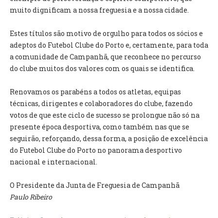
INVENTÁRIO
muito dignificam a nossa freguesia e a nossa cidade.
RECRUTAMENTO PESSOAL
CÓDIGO DE CONDUTA
Estes títulos são motivo de orgulho para todos os sócios e
ORÇAMENTO COLABORATIVO
adeptos do Futebol Clube do Porto e, certamente, para toda
FUNDO DE APOIO AO ASSOCIATIVISMO
a comunidade de Campanhã, que reconhece no percurso
SUBVENÇÕES PÚBLICAS
do clube muitos dos valores com os quais se identifica.
SERVIÇOS
Renovamos os parabéns a todos os atletas, equipas
técnicas, dirigentes e colaboradores do clube, fazendo
GERAIS
votos de que este ciclo de sucesso se prolongue não só na
presente época desportiva, como também nas que se
SECRETARIA
seguirão, reforçando, dessa forma, a posição de excelência
CANÍDEOS
do Futebol Clube do Porto no panorama desportivo
CEMITÉRIO
nacional e internacional.
RECENSEAMENTO ELEITORAL
ATESTADOS
O Presidente da Junta de Freguesia de Campanhã
VENDA AMBULANTE
Paulo Ribeiro
EMPREGO (GIP)