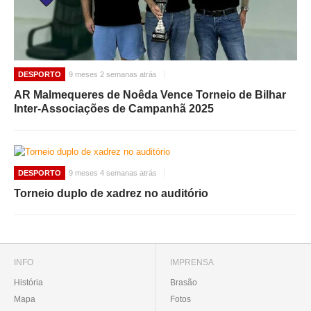
DESPORTO
9 meses 2 semanas atrás
AR Malmequeres de Noêda Vence Torneio de Bilhar
Inter-Associações de Campanhã 2025
DESPORTO
9 meses 4 semanas atrás
Torneio duplo de xadrez no auditório
INFO
IMPRENSA
História
Brasão
Mapa
Fotos