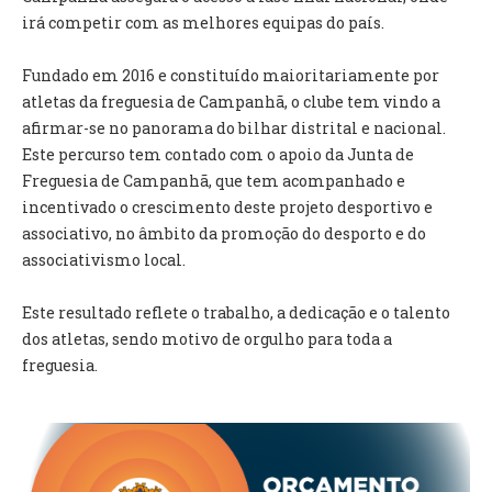
INVENTÁRIO
irá competir com as melhores equipas do país.
RECRUTAMENTO PESSOAL
CÓDIGO DE CONDUTA
Fundado em 2016 e constituído maioritariamente por
ORÇAMENTO COLABORATIVO
atletas da freguesia de Campanhã, o clube tem vindo a
FUNDO DE APOIO AO ASSOCIATIVISMO
afirmar-se no panorama do bilhar distrital e nacional.
SUBVENÇÕES PÚBLICAS
Este percurso tem contado com o apoio da Junta de
Freguesia de Campanhã, que tem acompanhado e
SERVIÇOS
incentivado o crescimento deste projeto desportivo e
associativo, no âmbito da promoção do desporto e do
GERAIS
associativismo local.
SECRETARIA
Este resultado reflete o trabalho, a dedicação e o talento
CANÍDEOS
dos atletas, sendo motivo de orgulho para toda a
CEMITÉRIO
freguesia.
RECENSEAMENTO ELEITORAL
ATESTADOS
VENDA AMBULANTE
EMPREGO (GIP)