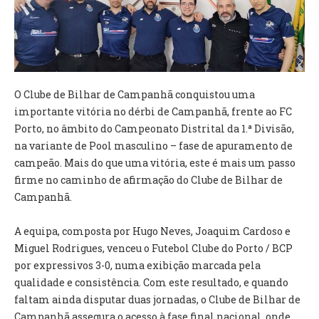
VÍDEOS
AUTARQUIA
CONSTITUIÇÃO
O Clube de Bilhar de Campanhã conquistou uma
importante vitória no dérbi de Campanhã, frente ao FC
PRESIDENTE
Porto, no âmbito do Campeonato Distrital da 1.ª Divisão,
EXECUTIVO E PELOUROS
na variante de Pool masculino – fase de apuramento de
ASSEMBLEIA DE FREGUESIA
campeão. Mais do que uma vitória, este é mais um passo
GRAVAÇÕES DAS REUNIÕES PÚBLICAS DO EXECUTIVO
firme no caminho de afirmação do Clube de Bilhar de
Campanhã.
DOCUMENTOS
A equipa, composta por Hugo Neves, Joaquim Cardoso e
ATAS E DOCUMENTOS DA ASSEMBLEIA
Miguel Rodrigues, venceu o Futebol Clube do Porto / BCP
EDITAIS
por expressivos 3-0, numa exibição marcada pela
REGULAMENTOS E TAXAS
qualidade e consistência. Com este resultado, e quando
PLANO E ORÇAMENTO
faltam ainda disputar duas jornadas, o Clube de Bilhar de
RELATÓRIO E CONTAS
Campanhã assegura o acesso à fase final nacional, onde