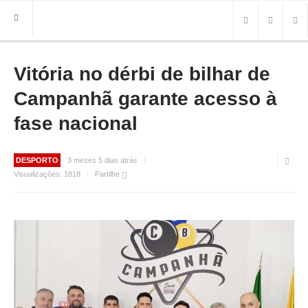
Vitória no dérbi de bilhar de
HOME
FREGUESIA
Campanhã garante acesso à
INFO
fase nacional
HISTÓRIA
MAPA
DESPORTO
3 meses 5 dias atrás
Visualizações:
1818
Partilhe
ROTEIRO TURÍSTICO
TRANSPORTES
CONTACTOS ÚTEIS
IMPRENSA
BRASÃO
FOTOS