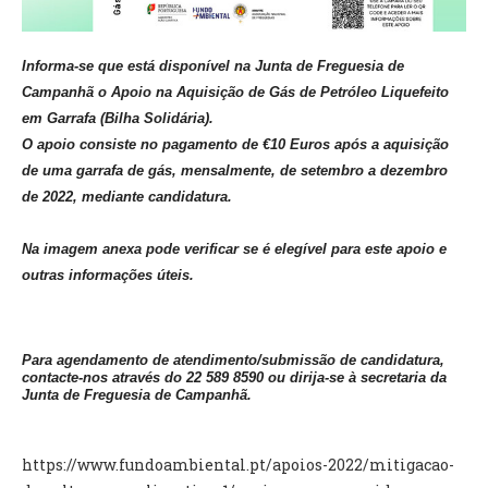
VÍDEOS
Informa-se que está disponível na Junta de Freguesia de
AUTARQUIA
Campanhã o Apoio na Aquisição de Gás de Petróleo Liquefeito
CONSTITUIÇÃO
em Garrafa (Bilha Solidária).
O apoio consiste no
pagamento de €10 Euros após a aquisição
PRESIDENTE
de uma garrafa de gás, mensalmente, de setembro a dezembro
EXECUTIVO E PELOUROS
de 2022, mediante candidatura.
ASSEMBLEIA DE FREGUESIA
GRAVAÇÕES DAS REUNIÕES PÚBLICAS DO EXECUTIVO
Na imagem anexa pode verificar se é elegível para este apoio e
outras informações úteis.
DOCUMENTOS
Para agendamento de atendimento/submissão de candidatura,
ATAS E DOCUMENTOS DA ASSEMBLEIA
contacte-nos através do 22 589 8590 ou dirija-se à secretaria da
EDITAIS
Junta de Freguesia de Campanhã.
REGULAMENTOS E TAXAS
PLANO E ORÇAMENTO
https://www.fundoambiental.pt/apoios-2022/mitigacao-
RELATÓRIO E CONTAS