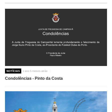
O GABINETE
APOIO AOS DESEMPREGADOS
APOIO ÀS EMPRESAS
OFERTAS DE EMPREGO
CONTACTO E HORÁRIO GIP
CONTACTOS
NOTÍCIAS
1 ano 5 meses atrás
Condolências - Pinto da Costa