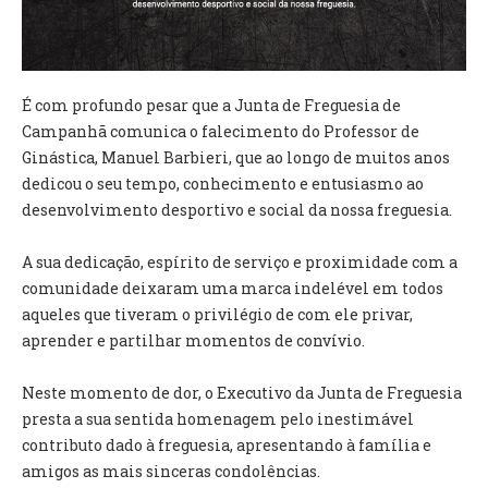
VÍDEOS
AUTARQUIA
É com profundo pesar que a Junta de Freguesia de
CONSTITUIÇÃO
Campanhã comunica o falecimento do Professor de
Ginástica, Manuel Barbieri, que ao longo de muitos anos
PRESIDENTE
dedicou o seu tempo, conhecimento e entusiasmo ao
EXECUTIVO E PELOUROS
desenvolvimento desportivo e social da nossa freguesia.
ASSEMBLEIA DE FREGUESIA
GRAVAÇÕES DAS REUNIÕES PÚBLICAS DO EXECUTIVO
A sua dedicação, espírito de serviço e proximidade com a
comunidade deixaram uma marca indelével em todos
DOCUMENTOS
aqueles que tiveram o privilégio de com ele privar,
aprender e partilhar momentos de convívio.
ATAS E DOCUMENTOS DA ASSEMBLEIA
EDITAIS
Neste momento de dor, o Executivo da Junta de Freguesia
REGULAMENTOS E TAXAS
presta a sua sentida homenagem pelo inestimável
PLANO E ORÇAMENTO
contributo dado à freguesia, apresentando à família e
RELATÓRIO E CONTAS
amigos as mais sinceras condolências.