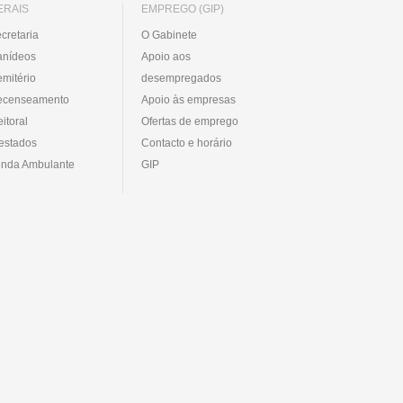
ERAIS
EMPREGO (GIP)
cretaria
O Gabinete
anídeos
Apoio aos
mitério
desempregados
ecenseamento
Apoio às empresas
eitoral
Ofertas de emprego
estados
Contacto e horário
nda Ambulante
GIP