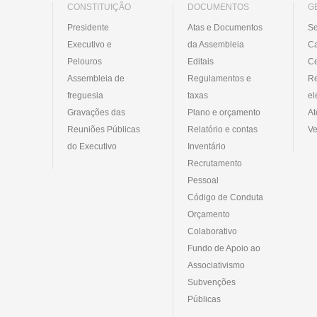
CONSTITUIÇÃO
DOCUMENTOS
G
Presidente
Atas e Documentos
Se
Executivo e
da Assembleia
C
Pelouros
Editais
Ce
Assembleia de
Regulamentos e
R
freguesia
taxas
el
Gravações das
Plano e orçamento
At
Reuniões Públicas
Relatório e contas
Ve
do Executivo
Inventário
Recrutamento
Pessoal
Código de Conduta
Orçamento
Colaborativo
Fundo de Apoio ao
Associativismo
Subvenções
Públicas