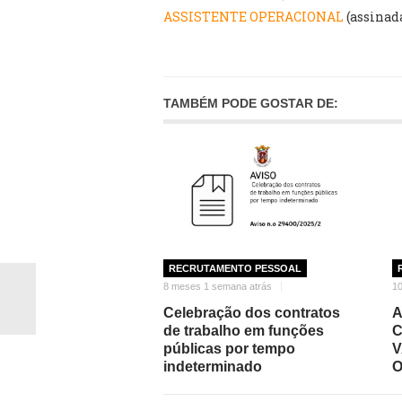
ASSISTENTE OPERACIONAL
(assinad
TAMBÉM PODE GOSTAR DE:
RECRUTAMENTO PESSOAL
8 meses 1 semana atrás
1
Celebração dos contratos
A
de trabalho em funções
C
públicas por tempo
V
indeterminado
O