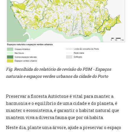
INVENTÁRIO
RECRUTAMENTO PESSOAL
CÓDIGO DE CONDUTA
ORÇAMENTO COLABORATIVO
FUNDO DE APOIO AO ASSOCIATIVISMO
SUBVENÇÕES PÚBLICAS
SERVIÇOS
GERAIS
Fig. Recolhida do relatório de revisão do PDM - Espaços
naturais e espaços verdes urbanos da cidade do Porto
SECRETARIA
CANÍDEOS
CEMITÉRIO
Preservar a floresta Autóctone é vital para manter a
RECENSEAMENTO ELEITORAL
harmonia e o equilíbrio de uma cidade e do planeta, é
ATESTADOS
manter o ecossistema, é garantir o habitat natural que
VENDA AMBULANTE
mantem viva a diversa fauna que por cá habita.
Neste dia, plante uma árvore, ajude a preservar o espaço
EMPREGO (GIP)