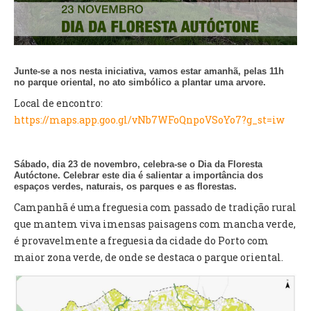
VÍDEOS
AUTARQUIA
CONSTITUIÇÃO
Junte-se a nos nesta iniciativa, vamos estar amanhã, pelas 11h
no parque oriental, no ato simbólico a plantar uma arvore.
Local de encontro:
PRESIDENTE
https://maps.app.goo.gl/vNb7WFoQnpoVSoYo7?g_st=iw
EXECUTIVO E PELOUROS
ASSEMBLEIA DE FREGUESIA
GRAVAÇÕES DAS REUNIÕES PÚBLICAS DO EXECUTIVO
Sábado, dia 23 de novembro, celebra-se o Dia da Floresta
Autóctone. Celebrar este dia é salientar a importância dos
espaços verdes, naturais, os parques e as florestas.
DOCUMENTOS
Campanhã é uma freguesia com passado de tradição rural
que mantem viva imensas paisagens com mancha verde,
ATAS E DOCUMENTOS DA ASSEMBLEIA
é provavelmente a freguesia da cidade do Porto com
EDITAIS
maior zona verde, de onde se destaca o parque oriental.
REGULAMENTOS E TAXAS
PLANO E ORÇAMENTO
RELATÓRIO E CONTAS