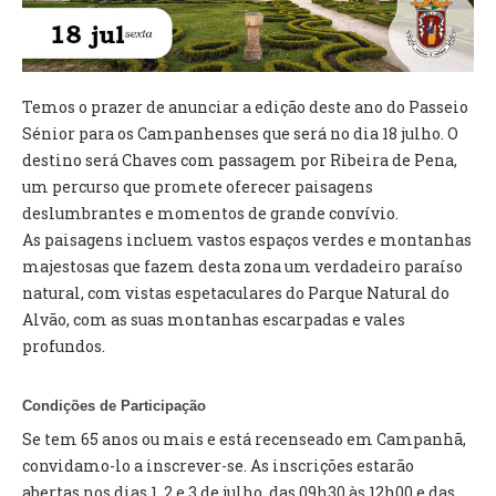
VÍDEOS
AUTARQUIA
Temos o prazer de anunciar a edição deste ano do Passeio
CONSTITUIÇÃO
Sénior para os Campanhenses que será no dia 18 julho. O
destino será Chaves com passagem por Ribeira de Pena,
PRESIDENTE
um percurso que promete oferecer paisagens
EXECUTIVO E PELOUROS
deslumbrantes e momentos de grande convívio.
ASSEMBLEIA DE FREGUESIA
As paisagens incluem vastos espaços verdes e montanhas
GRAVAÇÕES DAS REUNIÕES PÚBLICAS DO EXECUTIVO
majestosas que fazem desta zona um verdadeiro paraíso
natural, com vistas espetaculares do Parque Natural do
DOCUMENTOS
Alvão, com as suas montanhas escarpadas e vales
profundos.
ATAS E DOCUMENTOS DA ASSEMBLEIA
EDITAIS
Condições de Participação
REGULAMENTOS E TAXAS
Se tem 65 anos ou mais e está recenseado em Campanhã,
PLANO E ORÇAMENTO
convidamo-lo a inscrever-se. As inscrições estarão
RELATÓRIO E CONTAS
abertas nos dias 1, 2 e 3 de julho, das 09h30 às 12h00 e das