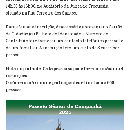
INVENTÁRIO
14h30 às 16h30, no Auditório da Junta de Freguesia,
RECRUTAMENTO PESSOAL
situado na Rua Ferreira dos Santos.
CÓDIGO DE CONDUTA
ORÇAMENTO COLABORATIVO
Para efetuar a inscrição, é necessário apresentar o Cartão
FUNDO DE APOIO AO ASSOCIATIVISMO
de Cidadão (ou Bilhete de Identidade + Número de
SUBVENÇÕES PÚBLICAS
Contribuinte) e fornecer um contacto telefónico pessoal e
de um familiar. A inscrição tem um custo de 5 euros por
SERVIÇOS
pessoa.
GERAIS
Nota importante: Cada pessoa só pode fazer no máximo 4
inscrições.
SECRETARIA
O número máximo de participantes é limitado a 600
CANÍDEOS
pessoas.
CEMITÉRIO
RECENSEAMENTO ELEITORAL
ATESTADOS
VENDA AMBULANTE
EMPREGO (GIP)