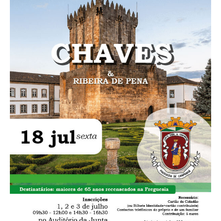
O GABINETE
APOIO AOS DESEMPREGADOS
APOIO ÀS EMPRESAS
OFERTAS DE EMPREGO
CONTACTO E HORÁRIO GIP
CONTACTOS