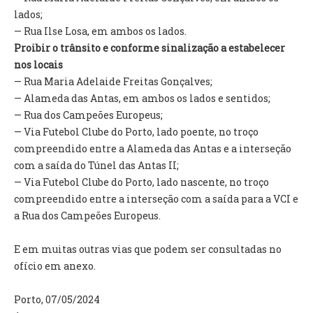
INVENTÁRIO
lados;
RECRUTAMENTO PESSOAL
— Rua Ilse Losa, em ambos os lados.
CÓDIGO DE CONDUTA
Proibir o trânsito e conforme sinalização a estabelecer
ORÇAMENTO COLABORATIVO
nos locais
FUNDO DE APOIO AO ASSOCIATIVISMO
— Rua Maria Adelaide Freitas Gonçalves;
SUBVENÇÕES PÚBLICAS
— Alameda das Antas, em ambos os lados e sentidos;
— Rua dos Campeões Europeus;
SERVIÇOS
— Via Futebol Clube do Porto, lado poente, no troço
compreendido entre a Alameda das Antas e a interseção
GERAIS
com a saída do Túnel das Antas II;
— Via Futebol Clube do Porto, lado nascente, no troço
SECRETARIA
compreendido entre a interseção com a saída para a VCI e
CANÍDEOS
a Rua dos Campeões Europeus.
CEMITÉRIO
RECENSEAMENTO ELEITORAL
E em muitas outras vias que podem ser consultadas no
ATESTADOS
ofício em anexo.
VENDA AMBULANTE
Porto, 07/05/2024
EMPREGO (GIP)