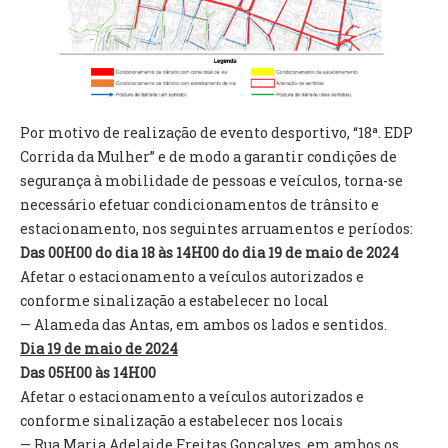
VÍDEOS
AUTARQUIA
CONSTITUIÇÃO
Por motivo de realização de evento desportivo, “18ª. EDP
Corrida da Mulher” e de modo a garantir condições de
PRESIDENTE
segurança à mobilidade de pessoas e veículos, torna-se
EXECUTIVO E PELOUROS
necessário efetuar condicionamentos de trânsito e
ASSEMBLEIA DE FREGUESIA
estacionamento, nos seguintes arruamentos e períodos:
GRAVAÇÕES DAS REUNIÕES PÚBLICAS DO EXECUTIVO
Das 00H00 do dia 18 às 14H00 do dia 19 de maio de 2024
Afetar o estacionamento a veículos autorizados e
DOCUMENTOS
conforme sinalização a estabelecer no local
— Alameda das Antas, em ambos os lados e sentidos.
ATAS E DOCUMENTOS DA ASSEMBLEIA
Dia 19 de maio de 2024
EDITAIS
Das 05H00 às 14H00
REGULAMENTOS E TAXAS
Afetar o estacionamento a veículos autorizados e
PLANO E ORÇAMENTO
conforme sinalização a estabelecer nos locais
RELATÓRIO E CONTAS
— Rua Maria Adelaide Freitas Gonçalves, em ambos os