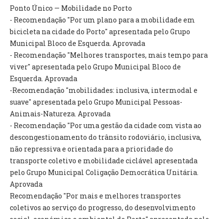
INVENTÁRIO
Ponto Único — Mobilidade no Porto
RECRUTAMENTO PESSOAL
- Recomendação "Por um plano para a mobilidade em
CÓDIGO DE CONDUTA
bicicleta na cidade do Porto" apresentada pelo Grupo
ORÇAMENTO COLABORATIVO
Municipal Bloco de Esquerda. Aprovada
FUNDO DE APOIO AO ASSOCIATIVISMO
- Recomendação "Melhores transportes, mais tempo para
SUBVENÇÕES PÚBLICAS
viver" apresentada pelo Grupo Municipal Bloco de
Esquerda. Aprovada
SERVIÇOS
-Recomendação "mobilidades: inclusiva, intermodal e
suave" apresentada pelo Grupo Municipal Pessoas-
GERAIS
Animais-Natureza. Aprovada
- Recomendação "Por uma gestão da cidade com vista ao
SECRETARIA
descongestionamento do trânsito rodoviário, inclusiva,
CANÍDEOS
não repressiva e orientada para a prioridade do
CEMITÉRIO
transporte coletivo e mobilidade ciclável apresentada
RECENSEAMENTO ELEITORAL
pelo Grupo Municipal Coligação Democrática Unitária.
ATESTADOS
Aprovada
VENDA AMBULANTE
Recomendação "Por mais e melhores transportes
coletivos ao serviço do progresso, do desenvolvimento
EMPREGO (GIP)