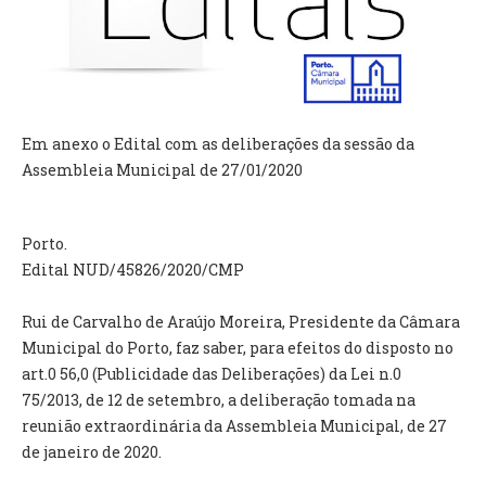
VÍDEOS
AUTARQUIA
CONSTITUIÇÃO
Em anexo o Edital com as deliberações da sessão da
Assembleia Municipal de 27/01/2020
PRESIDENTE
EXECUTIVO E PELOUROS
ASSEMBLEIA DE FREGUESIA
Porto.
GRAVAÇÕES DAS REUNIÕES PÚBLICAS DO EXECUTIVO
Edital NUD/45826/2020/CMP
DOCUMENTOS
Rui de Carvalho de Araújo Moreira, Presidente da Câmara
Municipal do Porto, faz saber, para efeitos do disposto no
ATAS E DOCUMENTOS DA ASSEMBLEIA
art.0 56,0 (Publicidade das Deliberações) da Lei n.0
EDITAIS
75/2013, de 12 de setembro, a deliberação tomada na
REGULAMENTOS E TAXAS
reunião extraordinária da Assembleia Municipal, de 27
PLANO E ORÇAMENTO
de janeiro de 2020.
RELATÓRIO E CONTAS