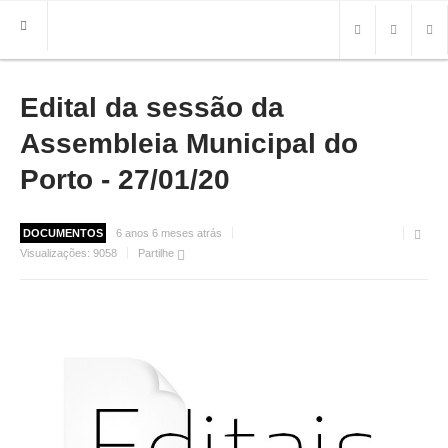
Edital da sessão da
HOME
FREGUESIA
Assembleia Municipal do
INFO
Porto - 27/01/20
HISTÓRIA
MAPA
DOCUMENTOS
6 anos 6 meses atrás
Visualizações:
9058
Partilhe
ROTEIRO TURÍSTICO
TRANSPORTES
CONTACTOS ÚTEIS
IMPRENSA
BRASÃO
FOTOS