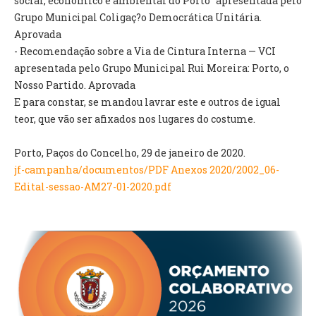
social, económico e ambiental do Porto" apresentada pelo
Grupo Municipal Coligaç?o Democrática Unitária.
Aprovada
O GABINETE
- Recomendação sobre a Via de Cintura Interna — VCI
APOIO AOS DESEMPREGADOS
apresentada pelo Grupo Municipal Rui Moreira: Porto, o
APOIO ÀS EMPRESAS
Nosso Partido. Aprovada
OFERTAS DE EMPREGO
E para constar, se mandou lavrar este e outros de igual
CONTACTO E HORÁRIO GIP
teor, que vão ser afixados nos lugares do costume.
CONTACTOS
Porto, Paços do Concelho, 29 de janeiro de 2020.
jf-campanha/documentos/PDF Anexos 2020/2002_06-
Edital-sessao-AM27-01-2020.pdf