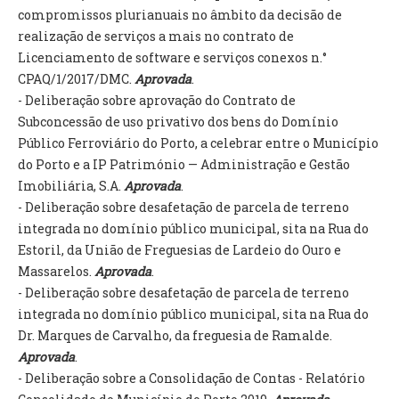
INVENTÁRIO
compromissos plurianuais no âmbito da decisão de
RECRUTAMENTO PESSOAL
realização de serviços a mais no contrato de
CÓDIGO DE CONDUTA
Licenciamento de software e serviços conexos n.°
ORÇAMENTO COLABORATIVO
CPAQ/1/2017/DMC.
Aprovada
.
FUNDO DE APOIO AO ASSOCIATIVISMO
- Deliberação sobre aprovação do Contrato de
SUBVENÇÕES PÚBLICAS
Subconcessão de uso privativo dos bens do Domínio
Público Ferroviário do Porto, a celebrar entre o Município
SERVIÇOS
do Porto e a IP Património — Administração e Gestão
Imobiliária, S.A.
Aprovada
.
GERAIS
- Deliberação sobre desafetação de parcela de terreno
integrada no domínio público municipal, sita na Rua do
SECRETARIA
Estoril, da União de Freguesias de Lardeio do Ouro e
CANÍDEOS
Massarelos.
Aprovada
.
CEMITÉRIO
- Deliberação sobre desafetação de parcela de terreno
RECENSEAMENTO ELEITORAL
integrada no domínio público municipal, sita na Rua do
ATESTADOS
Dr. Marques de Carvalho, da freguesia de Ramalde.
VENDA AMBULANTE
Aprovada
.
- Deliberação sobre a Consolidação de Contas - Relatório
EMPREGO (GIP)