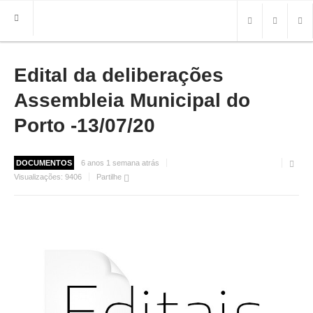
Edital da deliberações
HOME
FREGUESIA
Assembleia Municipal do
INFO
Porto -13/07/20
HISTÓRIA
MAPA
DOCUMENTOS
6 anos 1 semana atrás
Visualizações:
9406
Partilhe
ROTEIRO TURÍSTICO
TRANSPORTES
CONTACTOS ÚTEIS
IMPRENSA
BRASÃO
FOTOS