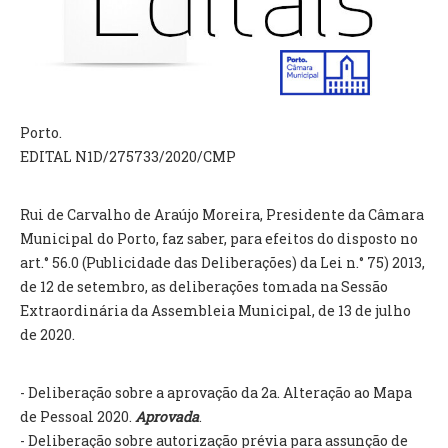
VÍDEOS
AUTARQUIA
CONSTITUIÇÃO
Porto.
EDITAL N1D/275733/2020/CMP
PRESIDENTE
EXECUTIVO E PELOUROS
ASSEMBLEIA DE FREGUESIA
Rui de Carvalho de Araújo Moreira, Presidente da Câmara
GRAVAÇÕES DAS REUNIÕES PÚBLICAS DO EXECUTIVO
Municipal do Porto, faz saber, para efeitos do disposto no
art.° 56.0 (Publicidade das Deliberações) da Lei n.° 75) 2013,
DOCUMENTOS
de 12 de setembro, as deliberações tomada na Sessão
Extraordinária da Assembleia Municipal, de 13 de julho
de 2020.
ATAS E DOCUMENTOS DA ASSEMBLEIA
EDITAIS
REGULAMENTOS E TAXAS
- Deliberação sobre a aprovação da 2a. Alteração ao Mapa
PLANO E ORÇAMENTO
de Pessoal 2020.
Aprovada
.
RELATÓRIO E CONTAS
- Deliberação sobre autorização prévia para assunção de