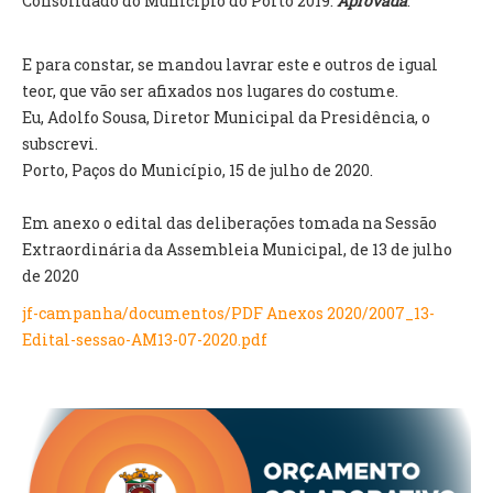
Consolidado do Município do Porto 2019.
Aprovada
.
O GABINETE
E para constar, se mandou lavrar este e outros de igual
APOIO AOS DESEMPREGADOS
teor, que vão ser afixados nos lugares do costume.
APOIO ÀS EMPRESAS
Eu, Adolfo Sousa, Diretor Municipal da Presidência, o
OFERTAS DE EMPREGO
subscrevi.
CONTACTO E HORÁRIO GIP
Porto, Paços do Município, 15 de julho de 2020.
CONTACTOS
Em anexo o edital das deliberações tomada na Sessão
Extraordinária da Assembleia Municipal, de 13 de julho
de 2020
jf-campanha/documentos/PDF Anexos 2020/2007_13-
Edital-sessao-AM13-07-2020.pdf