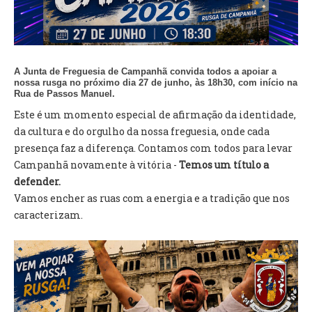
VÍDEOS
AUTARQUIA
CONSTITUIÇÃO
A Junta de Freguesia de Campanhã convida todos a apoiar a
nossa rusga no próximo dia 27 de junho, às 18h30, com início na
Rua de Passos Manuel.
PRESIDENTE
Este é um momento especial de afirmação da identidade,
EXECUTIVO E PELOUROS
da cultura e do orgulho da nossa freguesia, onde cada
ASSEMBLEIA DE FREGUESIA
presença faz a diferença. Contamos com todos para levar
GRAVAÇÕES DAS REUNIÕES PÚBLICAS DO EXECUTIVO
Campanhã novamente à vitória -
Temos um título a
defender.
DOCUMENTOS
Vamos encher as ruas com a energia e a tradição que nos
caracterizam.
ATAS E DOCUMENTOS DA ASSEMBLEIA
EDITAIS
REGULAMENTOS E TAXAS
PLANO E ORÇAMENTO
RELATÓRIO E CONTAS