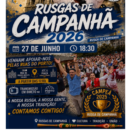
INVENTÁRIO
RECRUTAMENTO PESSOAL
CÓDIGO DE CONDUTA
ORÇAMENTO COLABORATIVO
FUNDO DE APOIO AO ASSOCIATIVISMO
SUBVENÇÕES PÚBLICAS
SERVIÇOS
GERAIS
SECRETARIA
CANÍDEOS
CEMITÉRIO
RECENSEAMENTO ELEITORAL
ATESTADOS
VENDA AMBULANTE
EMPREGO (GIP)