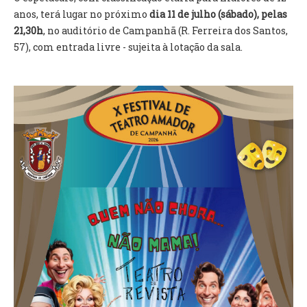
INVENTÁRIO
anos, terá lugar no próximo
dia 11 de julho (sábado), pelas
RECRUTAMENTO PESSOAL
21,30h
, no auditório de Campanhã (R. Ferreira dos Santos,
CÓDIGO DE CONDUTA
57), com entrada livre - sujeita à lotação da sala.
ORÇAMENTO COLABORATIVO
FUNDO DE APOIO AO ASSOCIATIVISMO
SUBVENÇÕES PÚBLICAS
SERVIÇOS
GERAIS
SECRETARIA
CANÍDEOS
CEMITÉRIO
RECENSEAMENTO ELEITORAL
ATESTADOS
VENDA AMBULANTE
EMPREGO (GIP)