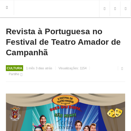
Revista à Portuguesa no
HOME
FREGUESIA
Festival de Teatro Amador de
INFO
Campanhã
HISTÓRIA
MAPA
CULTURA
1 mês 3 dias atrás
Visualizações:
1154
Partilhe
ROTEIRO TURÍSTICO
TRANSPORTES
CONTACTOS ÚTEIS
IMPRENSA
BRASÃO
FOTOS