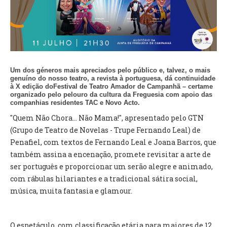
VÍDEOS
AUTARQUIA
CONSTITUIÇÃO
Um dos géneros mais apreciados pelo público e, talvez, o mais
genuíno do nosso teatro, a revista à portuguesa, dá continuidade
PRESIDENTE
à X edição doFestival de Teatro Amador de Campanhã – certame
EXECUTIVO E PELOUROS
organizado pelo pelouro da cultura da Freguesia com apoio das
companhias residentes TAC e Novo Acto.
ASSEMBLEIA DE FREGUESIA
GRAVAÇÕES DAS REUNIÕES PÚBLICAS DO EXECUTIVO
"Quem Não Chora... Não Mama!", apresentado pelo GTN
(Grupo de Teatro de Novelas - Trupe Fernando Leal) de
DOCUMENTOS
Penafiel, com textos de Fernando Leal e Joana Barros, que
também assina a encenação, promete revisitar a arte de
ser português e proporcionar um serão alegre e animado,
ATAS E DOCUMENTOS DA ASSEMBLEIA
com rábulas hilariantes e a tradicional sátira social,
EDITAIS
música, muita fantasia e glamour.
REGULAMENTOS E TAXAS
PLANO E ORÇAMENTO
RELATÓRIO E CONTAS
O espetáculo, com classificação etária para maiores de 12