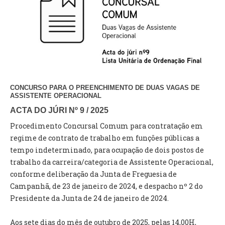
VÍDEOS
AUTARQUIA
CONSTITUIÇÃO
PRESIDENTE
CONCURSO PARA O PREENCHIMENTO DE DUAS VAGAS DE
EXECUTIVO E PELOUROS
ASSISTENTE OPERACIONAL
ASSEMBLEIA DE FREGUESIA
ACTA DO JÚRI Nº 9 / 2025
GRAVAÇÕES DAS REUNIÕES PÚBLICAS DO EXECUTIVO
Procedimento Concursal Comum para contratação em
regime de contrato de trabalho em funções públicas a
DOCUMENTOS
tempo indeterminado, para ocupação de dois postos de
trabalho da carreira/categoria de Assistente Operacional,
ATAS E DOCUMENTOS DA ASSEMBLEIA
conforme deliberação da Junta de Freguesia de
EDITAIS
Campanhã, de 23 de janeiro de 2024, e despacho nº 2 do
REGULAMENTOS E TAXAS
Presidente da Junta de 24 de janeiro de 2024.
PLANO E ORÇAMENTO
RELATÓRIO E CONTAS
Aos sete dias do mês de outubro de 2025, pelas 14,00H,