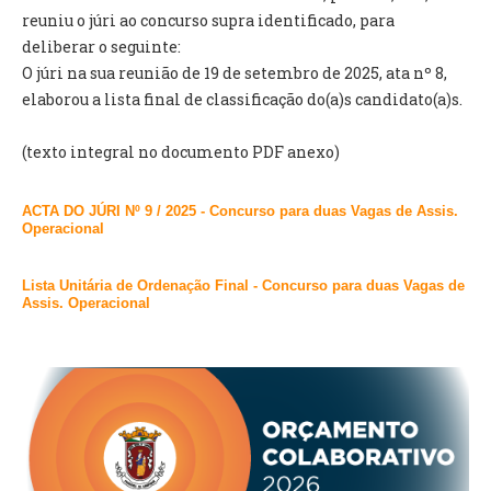
INVENTÁRIO
reuniu o júri ao concurso supra identificado, para
RECRUTAMENTO PESSOAL
deliberar o seguinte:
CÓDIGO DE CONDUTA
O júri na sua reunião de 19 de setembro de 2025, ata nº 8,
ORÇAMENTO COLABORATIVO
elaborou a lista final de classificação do(a)s candidato(a)s.
FUNDO DE APOIO AO ASSOCIATIVISMO
SUBVENÇÕES PÚBLICAS
(texto integral no documento PDF anexo)
SERVIÇOS
ACTA DO JÚRI Nº 9 / 2025 - Concurso para duas Vagas de Assis.
Operacional
GERAIS
Lista Unitária de Ordenação Final - Concurso para duas Vagas de
SECRETARIA
Assis. Operacional
CANÍDEOS
CEMITÉRIO
RECENSEAMENTO ELEITORAL
ATESTADOS
VENDA AMBULANTE
EMPREGO (GIP)