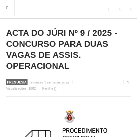
ACTA DO JÚRI Nº 9 / 2025 -
HOME
FREGUESIA
CONCURSO PARA DUAS
INFO
VAGAS DE ASSIS.
OPERACIONAL
HISTÓRIA
MAPA
ROTEIRO TURÍSTICO
FREGUESIA
9 meses 3 semanas atrás
TRANSPORTES
Visualizações:
1892
Partilhe
CONTACTOS ÚTEIS
IMPRENSA
BRASÃO
FOTOS