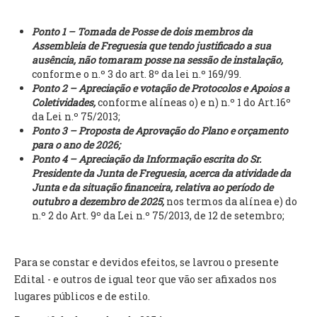
INVENTÁRIO
RECRUTAMENTO PESSOAL
Ponto 1 – Tomada de Posse de dois membros da
CÓDIGO DE CONDUTA
Assembleia de Freguesia que tendo justificado a sua
ORÇAMENTO COLABORATIVO
ausência, não tomaram posse na sessão de instalação,
FUNDO DE APOIO AO ASSOCIATIVISMO
conforme o n.º 3 do art. 8º da lei n.º 169/99.
Ponto 2 – Apreciação e votação de Protocolos e Apoios a
SUBVENÇÕES PÚBLICAS
Coletividades,
conforme alíneas o) e n) n.º 1 do Art.16º
da Lei n.º 75/2013;
SERVIÇOS
Ponto 3 – Proposta de Aprovação do Plano e orçamento
para o ano de 2026;
GERAIS
Ponto 4 – Apreciação da Informação escrita do Sr.
Presidente da Junta de Freguesia, acerca da atividade da
Junta e da situação financeira, relativa ao período de
SECRETARIA
outubro a dezembro de 2025,
nos termos da alínea e) do
CANÍDEOS
n.º 2 do Art. 9º da Lei n.º 75/2013, de 12 de setembro;
CEMITÉRIO
RECENSEAMENTO ELEITORAL
ATESTADOS
Para se constar e devidos efeitos, se lavrou o presente
VENDA AMBULANTE
Edital - e outros de igual teor que vão ser afixados nos
lugares públicos e de estilo.
EMPREGO (GIP)