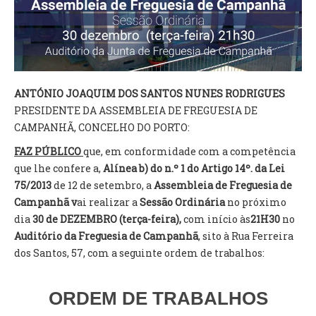
VÍDEOS
AUTARQUIA
CONSTITUIÇÃO
ANTÓNIO JOAQUIM DOS SANTOS NUNES RODRIGUES
PRESIDENTE DA ASSEMBLEIA DE FREGUESIA DE
PRESIDENTE
CAMPANHÃ, CONCELHO DO PORTO:
EXECUTIVO E PELOUROS
ASSEMBLEIA DE FREGUESIA
FAZ PÚBLICO
que, em conformidade com a competência
GRAVAÇÕES DAS REUNIÕES PÚBLICAS DO EXECUTIVO
que lhe confere a,
Alínea b) do n.º 1 do Artigo 14º. da Lei
75/2013
de 12 de setembro, a
Assembleia de Freguesia de
DOCUMENTOS
Campanhã v
ai realizar a
Sessão Ordinária
no próximo
dia
30 de DEZEMBRO (terça-feira),
com início às
21H30
no
Auditório da
Freguesia de Campanhã
, sito à Rua Ferreira
ATAS E DOCUMENTOS DA ASSEMBLEIA
dos Santos, 57, com a seguinte ordem de trabalhos:
EDITAIS
REGULAMENTOS E TAXAS
PLANO E ORÇAMENTO
ORDEM DE TRABALHOS
RELATÓRIO E CONTAS