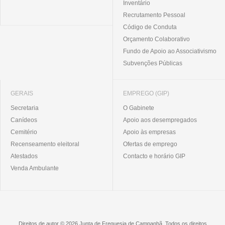
Inventário
Recrutamento Pessoal
Código de Conduta
Orçamento Colaborativo
Fundo de Apoio ao Associativismo
Subvenções Públicas
GERAIS
EMPREGO (GIP)
Secretaria
O Gabinete
Canídeos
Apoio aos desempregados
Cemitério
Apoio às empresas
Recenseamento eleitoral
Ofertas de emprego
Atestados
Contacto e horário GIP
Venda Ambulante
Direitos de autor © 2026 Junta de Freguesia de Campanhã. Todos os direitos