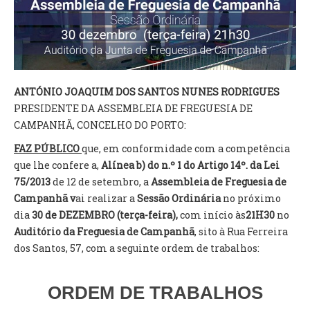
VÍDEOS
AUTARQUIA
CONSTITUIÇÃO
ANTÓNIO JOAQUIM DOS SANTOS NUNES RODRIGUES
PRESIDENTE DA ASSEMBLEIA DE FREGUESIA DE
PRESIDENTE
CAMPANHÃ, CONCELHO DO PORTO:
EXECUTIVO E PELOUROS
ASSEMBLEIA DE FREGUESIA
FAZ PÚBLICO
que, em conformidade com a competência
GRAVAÇÕES DAS REUNIÕES PÚBLICAS DO EXECUTIVO
que lhe confere a,
Alínea b) do n.º 1 do Artigo 14º. da Lei
75/2013
de 12 de setembro, a
Assembleia de Freguesia de
DOCUMENTOS
Campanhã v
ai realizar a
Sessão Ordinária
no próximo
dia
30 de DEZEMBRO (terça-feira),
com início às
21H30
no
Auditório da
Freguesia de Campanhã
, sito à Rua Ferreira
ATAS E DOCUMENTOS DA ASSEMBLEIA
dos Santos, 57, com a seguinte ordem de trabalhos:
EDITAIS
REGULAMENTOS E TAXAS
PLANO E ORÇAMENTO
ORDEM DE TRABALHOS
RELATÓRIO E CONTAS