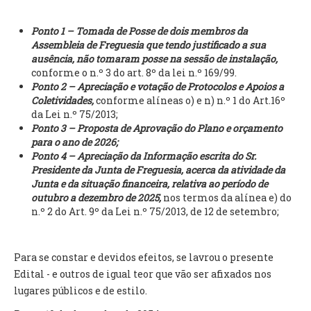
INVENTÁRIO
RECRUTAMENTO PESSOAL
Ponto 1 – Tomada de Posse de dois membros da
CÓDIGO DE CONDUTA
Assembleia de Freguesia que tendo justificado a sua
ORÇAMENTO COLABORATIVO
ausência, não tomaram posse na sessão de instalação,
FUNDO DE APOIO AO ASSOCIATIVISMO
conforme o n.º 3 do art. 8º da lei n.º 169/99.
Ponto 2 – Apreciação e votação de Protocolos e Apoios a
SUBVENÇÕES PÚBLICAS
Coletividades,
conforme alíneas o) e n) n.º 1 do Art.16º
da Lei n.º 75/2013;
SERVIÇOS
Ponto 3 – Proposta de Aprovação do Plano e orçamento
para o ano de 2026;
GERAIS
Ponto 4 – Apreciação da Informação escrita do Sr.
Presidente da Junta de Freguesia, acerca da atividade da
Junta e da situação financeira, relativa ao período de
SECRETARIA
outubro a dezembro de 2025,
nos termos da alínea e) do
CANÍDEOS
n.º 2 do Art. 9º da Lei n.º 75/2013, de 12 de setembro;
CEMITÉRIO
RECENSEAMENTO ELEITORAL
ATESTADOS
Para se constar e devidos efeitos, se lavrou o presente
VENDA AMBULANTE
Edital - e outros de igual teor que vão ser afixados nos
lugares públicos e de estilo.
EMPREGO (GIP)