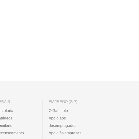
ERAIS
EMPREGO (GIP)
cretaria
O Gabinete
anídeos
Apoio aos
mitério
desempregados
ecenseamento
Apoio às empresas