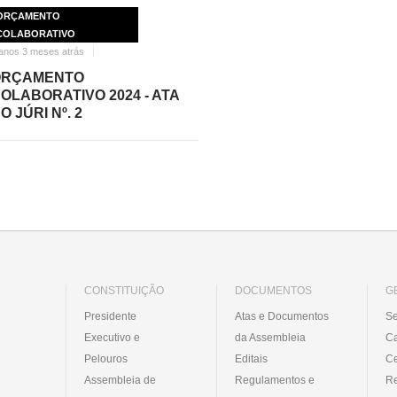
ORÇAMENTO
COLABORATIVO
anos 3 meses atrás
ORÇAMENTO
OLABORATIVO 2024 - ATA
O JÚRI Nº. 2
CONSTITUIÇÃO
DOCUMENTOS
G
Presidente
Atas e Documentos
Se
Executivo e
da Assembleia
C
Pelouros
Editais
Ce
Assembleia de
Regulamentos e
R