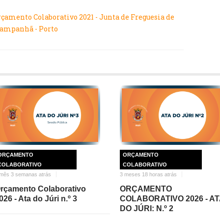
rçamento Colaborativo 2021 - Junta de Freguesia de
ampanhã - Porto
ORÇAMENTO
ORÇAMENTO
COLABORATIVO
COLABORATIVO
mês 3 semanas atrás
3 meses 18 horas atrás
rçamento Colaborativo
ORÇAMENTO
026 - Ata do Júri n.º 3
COLABORATIVO 2026 - AT
DO JÚRI: N.º 2