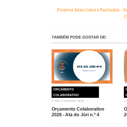
Projetos Admitidos e Excluídos - O
C
TAMBÉM PODE GOSTAR DE:
ORÇAMENTO
COLABORATIVO
1 mês 3 semanas atrás
1 
Orçamento Colaborativo
O
2026 - Ata do Júri n.º 4
2