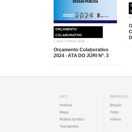
2 
ORÇAMENTO
C
COLABORATIVO
D
2 anos 3 meses atrás
Orçamento Colaborativo
2024 - ATA DO JÚRI Nº. 3
INFO
IMPRENSA
História
Brasão
Mapa
Fotos
Roteiro turístico
Vídeos
Transportes