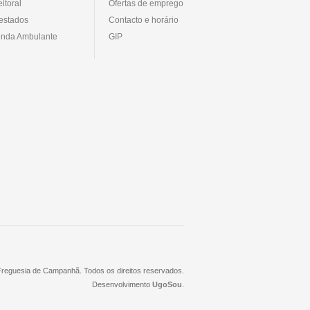
eitoral
Ofertas de emprego
estados
Contacto e horário
nda Ambulante
GIP
 Freguesia de Campanhã. Todos os direitos reservados.
Desenvolvimento
UgoSou
.